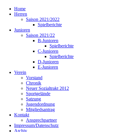
Home
Herren
Saison 2021/2022
Spielberichte
Junioren
Saison 2021/22
B-Junioren
Spielberichte
C-Junioren
Spielberichte
D-Junioren
E-Junioren
Verein
Vorstand
Chronik
Neuer Sozialtrakt 2012
Sportgelände
Satzung
Jugendordnung
Mitgliedsantrag
Kontakt
Ansprechpartner
Impressum/Datenschutz
Archiv