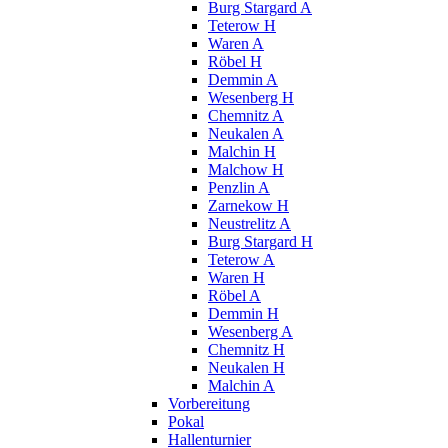
Burg Stargard A
Teterow H
Waren A
Röbel H
Demmin A
Wesenberg H
Chemnitz A
Neukalen A
Malchin H
Malchow H
Penzlin A
Zarnekow H
Neustrelitz A
Burg Stargard H
Teterow A
Waren H
Röbel A
Demmin H
Wesenberg A
Chemnitz H
Neukalen H
Malchin A
Vorbereitung
Pokal
Hallenturnier