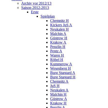
Archiv vor 2012/13
Saison 2012-2013
Erste
Spielplan
Chemnitz H
Kickers JuS A
Neukalen H
Malchin A
Güstrow H
Krakow A
Penzlin H
Pentz A
Waren H
Röbel H
Kummerow A
Wesenberg H
Burg Stargard A
Burg Stargard H
Chemnitz A
JuS H
Neukalen A
Malchin H
Güstrow A
Krakow H
Penzlin A