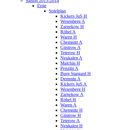
Saison 2013-2014
Erste
Spielplan
Kickers JuS H
Wesenberg A
Zarnekow H
Röbel A
Waren H
Chemnitz A
Güstrow A
Teterow H
Neukalen A
Malchin H
Penzlin A
Burg Stargard H
Demmin A
Kickers JuS A
Wesenberg H
Zarnekow A
Röbel H
Waren A
Chemnitz H
Güstrow H
Teterow A
Neukalen H