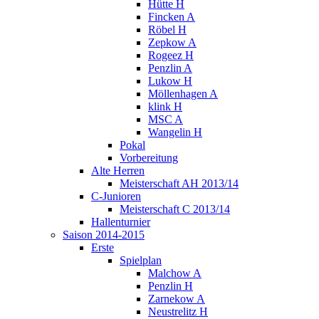
Hütte H
Fincken A
Röbel H
Zepkow A
Rogeez H
Penzlin A
Lukow H
Möllenhagen A
klink H
MSC A
Wangelin H
Pokal
Vorbereitung
Alte Herren
Meisterschaft AH 2013/14
C-Junioren
Meisterschaft C 2013/14
Hallenturnier
Saison 2014-2015
Erste
Spielplan
Malchow A
Penzlin H
Zarnekow A
Neustrelitz H