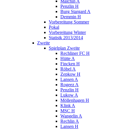
Malchin A
Penzlin H
Burg Stargard A
Demmin H
Vorbereitung Sommer
Pokal
Vorbereitung Winter
Statistk 2013/2014
Zweite
Spielplan Zweite
Rechliner FC H
Hütte A
Fincken H
Röbel A
Zepkow H
Lansen A
Rogeez A
Penzlin H
Lukow A
Möllenhagen H
Klink A
MSC H
Wangelin A
Rechlin A
Lansen H