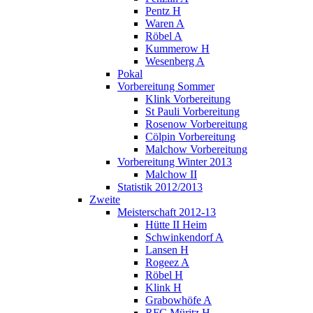
Pentz H
Waren A
Röbel A
Kummerow H
Wesenberg A
Pokal
Vorbereitung Sommer
Klink Vorbereitung
St Pauli Vorbereitung
Rosenow Vorbereitung
Cölpin Vorbereitung
Malchow Vorbereitung
Vorbereitung Winter 2013
Malchow II
Statistik 2012/2013
Zweite
Meisterschaft 2012-13
Hütte II Heim
Schwinkendorf A
Lansen H
Rogeez A
Röbel H
Klink H
Grabowhöfe A
RFC Müritz H