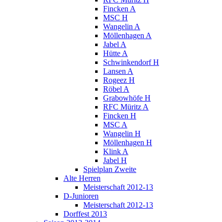
Fincken A
MSC H
Wangelin A
Möllenhagen A
Jabel A
Hütte A
Schwinkendorf H
Lansen A
Rogeez H
Röbel A
Grabowhöfe H
RFC Müritz A
Fincken H
MSC A
Wangelin H
Möllenhagen H
Klink A
Jabel H
Spielplan Zweite
Alte Herren
Meisterschaft 2012-13
D-Junioren
Meisterschaft 2012-13
Dorffest 2013