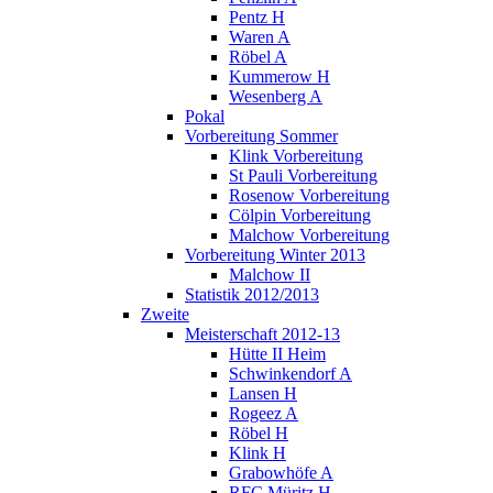
Pentz H
Waren A
Röbel A
Kummerow H
Wesenberg A
Pokal
Vorbereitung Sommer
Klink Vorbereitung
St Pauli Vorbereitung
Rosenow Vorbereitung
Cölpin Vorbereitung
Malchow Vorbereitung
Vorbereitung Winter 2013
Malchow II
Statistik 2012/2013
Zweite
Meisterschaft 2012-13
Hütte II Heim
Schwinkendorf A
Lansen H
Rogeez A
Röbel H
Klink H
Grabowhöfe A
RFC Müritz H