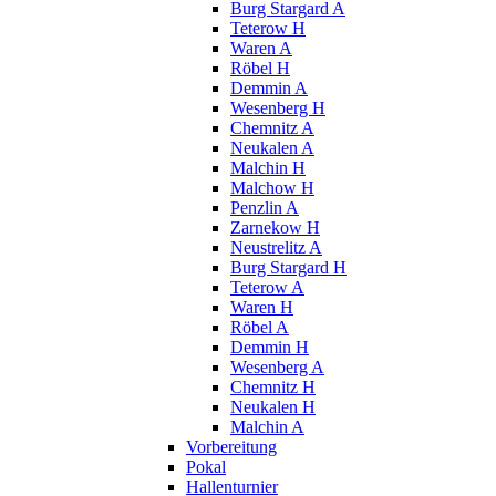
Burg Stargard A
Teterow H
Waren A
Röbel H
Demmin A
Wesenberg H
Chemnitz A
Neukalen A
Malchin H
Malchow H
Penzlin A
Zarnekow H
Neustrelitz A
Burg Stargard H
Teterow A
Waren H
Röbel A
Demmin H
Wesenberg A
Chemnitz H
Neukalen H
Malchin A
Vorbereitung
Pokal
Hallenturnier