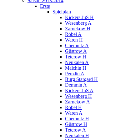
Saison 2013-2014
Erste
Spielplan
Kickers JuS H
Wesenberg A
Zarnekow H
Röbel A
Waren H
Chemnitz A
Güstrow A
Teterow H
Neukalen A
Malchin H
Penzlin A
Burg Stargard H
Demmin A
Kickers JuS A
Wesenberg H
Zarnekow A
Röbel H
Waren A
Chemnitz H
Güstrow H
Teterow A
Neukalen H