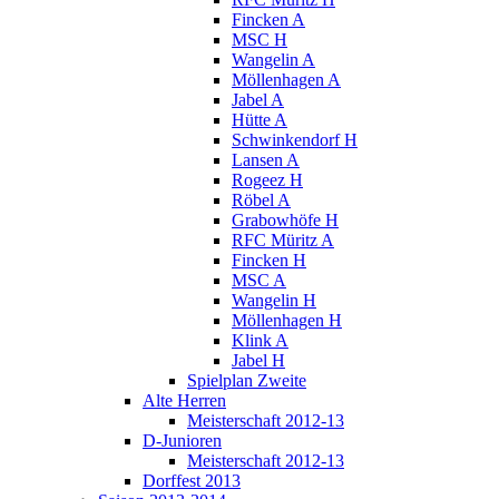
Fincken A
MSC H
Wangelin A
Möllenhagen A
Jabel A
Hütte A
Schwinkendorf H
Lansen A
Rogeez H
Röbel A
Grabowhöfe H
RFC Müritz A
Fincken H
MSC A
Wangelin H
Möllenhagen H
Klink A
Jabel H
Spielplan Zweite
Alte Herren
Meisterschaft 2012-13
D-Junioren
Meisterschaft 2012-13
Dorffest 2013