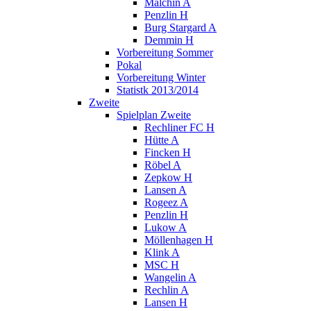
Malchin A
Penzlin H
Burg Stargard A
Demmin H
Vorbereitung Sommer
Pokal
Vorbereitung Winter
Statistk 2013/2014
Zweite
Spielplan Zweite
Rechliner FC H
Hütte A
Fincken H
Röbel A
Zepkow H
Lansen A
Rogeez A
Penzlin H
Lukow A
Möllenhagen H
Klink A
MSC H
Wangelin A
Rechlin A
Lansen H