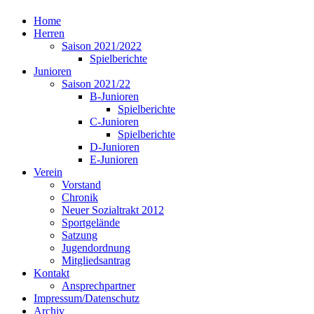
Home
Herren
Saison 2021/2022
Spielberichte
Junioren
Saison 2021/22
B-Junioren
Spielberichte
C-Junioren
Spielberichte
D-Junioren
E-Junioren
Verein
Vorstand
Chronik
Neuer Sozialtrakt 2012
Sportgelände
Satzung
Jugendordnung
Mitgliedsantrag
Kontakt
Ansprechpartner
Impressum/Datenschutz
Archiv