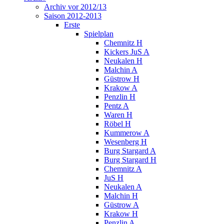
Archiv vor 2012/13
Saison 2012-2013
Erste
Spielplan
Chemnitz H
Kickers JuS A
Neukalen H
Malchin A
Güstrow H
Krakow A
Penzlin H
Pentz A
Waren H
Röbel H
Kummerow A
Wesenberg H
Burg Stargard A
Burg Stargard H
Chemnitz A
JuS H
Neukalen A
Malchin H
Güstrow A
Krakow H
Penzlin A