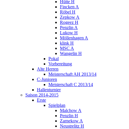
Hütte H
Fincken A
Röbel H
Zepkow A
Rogeez H
Penzlin A
Lukow H
Möllenhagen A
klink H
MSC A
Wangelin H
Pokal
Vorbereitung
Alte Herren
Meisterschaft AH 2013/14
C-Junioren
Meisterschaft C 2013/14
Hallenturnier
Saison 2014-2015
Erste
Spielplan
Malchow A
Penzlin H
Zarnekow A
Neustrelitz H