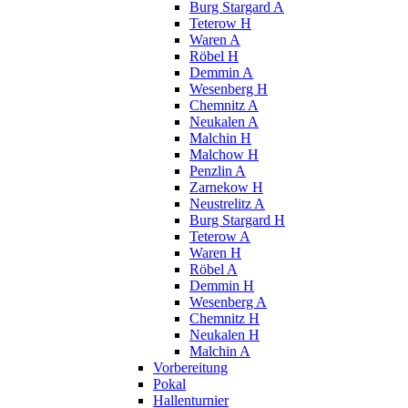
Burg Stargard A
Teterow H
Waren A
Röbel H
Demmin A
Wesenberg H
Chemnitz A
Neukalen A
Malchin H
Malchow H
Penzlin A
Zarnekow H
Neustrelitz A
Burg Stargard H
Teterow A
Waren H
Röbel A
Demmin H
Wesenberg A
Chemnitz H
Neukalen H
Malchin A
Vorbereitung
Pokal
Hallenturnier