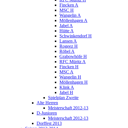
Fincken A
MSC H
Wangelin A
Möllenhagen A
Jabel A
Hütte A
Schwinkendorf H
Lansen A
Rogeez H
Röbel A
Grabowhöfe H
RFC Müritz A
Fincken H
MSC A
Wangelin H
Möllenhagen H
Klink A
Jabel H
Spielplan Zweite
Alte Herren
Meisterschaft 2012-13
D-Junioren
Meisterschaft 2012-13
Dorffest 2013