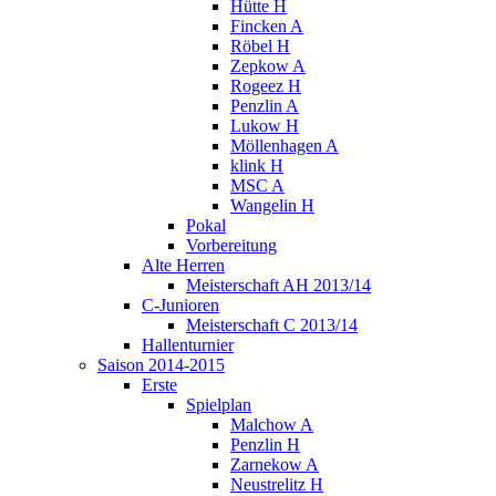
Hütte H
Fincken A
Röbel H
Zepkow A
Rogeez H
Penzlin A
Lukow H
Möllenhagen A
klink H
MSC A
Wangelin H
Pokal
Vorbereitung
Alte Herren
Meisterschaft AH 2013/14
C-Junioren
Meisterschaft C 2013/14
Hallenturnier
Saison 2014-2015
Erste
Spielplan
Malchow A
Penzlin H
Zarnekow A
Neustrelitz H