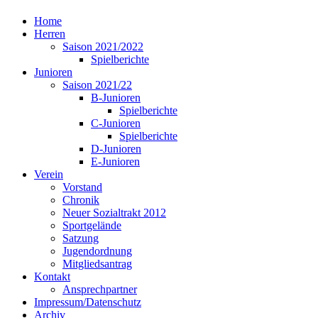
Home
Herren
Saison 2021/2022
Spielberichte
Junioren
Saison 2021/22
B-Junioren
Spielberichte
C-Junioren
Spielberichte
D-Junioren
E-Junioren
Verein
Vorstand
Chronik
Neuer Sozialtrakt 2012
Sportgelände
Satzung
Jugendordnung
Mitgliedsantrag
Kontakt
Ansprechpartner
Impressum/Datenschutz
Archiv