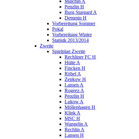
Malchin A
Penzlin H
Burg Stargard A
Demmin H
Vorbereitung Sommer
Pokal
Vorbereitung Winter
Statistk 2013/2014
Zweite
Spielplan Zweite
Rechliner FC H
Hütte A
Fincken H
Röbel A
Zepkow H
Lansen A
Rogeez A
Penzlin H
Lukow A
Möllenhagen H
Klink A
MSC H
Wangelin A
Rechlin A
Lansen H