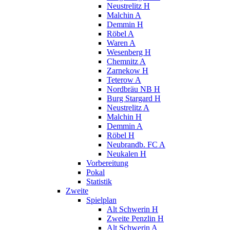
Neustrelitz H
Malchin A
Demmin H
Röbel A
Waren A
Wesenberg H
Chemnitz A
Zarnekow H
Teterow A
Nordbräu NB H
Burg Stargard H
Neustrelitz A
Malchin H
Demmin A
Röbel H
Neubrandb. FC A
Neukalen H
Vorbereitung
Pokal
Statistik
Zweite
Spielplan
Alt Schwerin H
Zweite Penzlin H
Alt Schwerin A