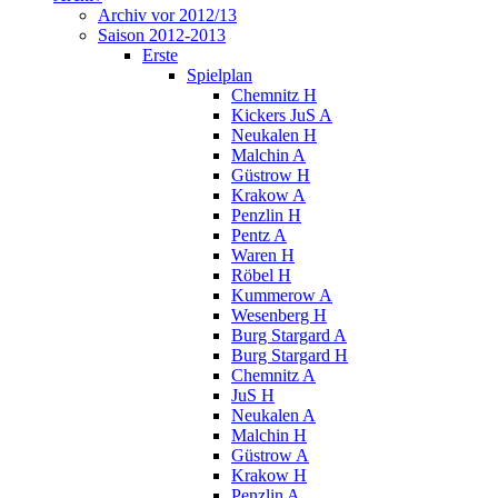
Archiv vor 2012/13
Saison 2012-2013
Erste
Spielplan
Chemnitz H
Kickers JuS A
Neukalen H
Malchin A
Güstrow H
Krakow A
Penzlin H
Pentz A
Waren H
Röbel H
Kummerow A
Wesenberg H
Burg Stargard A
Burg Stargard H
Chemnitz A
JuS H
Neukalen A
Malchin H
Güstrow A
Krakow H
Penzlin A