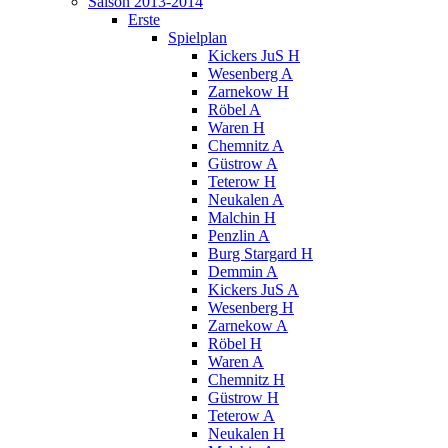
Saison 2013-2014
Erste
Spielplan
Kickers JuS H
Wesenberg A
Zarnekow H
Röbel A
Waren H
Chemnitz A
Güstrow A
Teterow H
Neukalen A
Malchin H
Penzlin A
Burg Stargard H
Demmin A
Kickers JuS A
Wesenberg H
Zarnekow A
Röbel H
Waren A
Chemnitz H
Güstrow H
Teterow A
Neukalen H