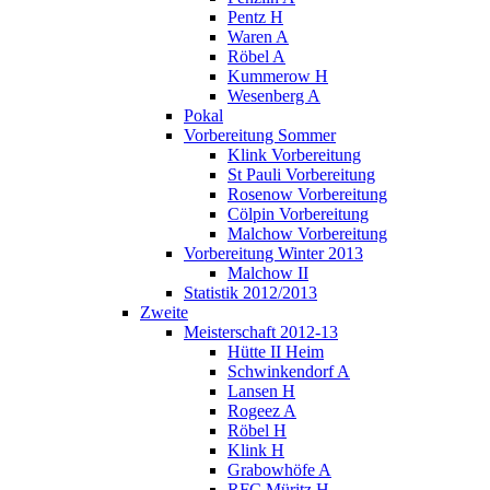
Pentz H
Waren A
Röbel A
Kummerow H
Wesenberg A
Pokal
Vorbereitung Sommer
Klink Vorbereitung
St Pauli Vorbereitung
Rosenow Vorbereitung
Cölpin Vorbereitung
Malchow Vorbereitung
Vorbereitung Winter 2013
Malchow II
Statistik 2012/2013
Zweite
Meisterschaft 2012-13
Hütte II Heim
Schwinkendorf A
Lansen H
Rogeez A
Röbel H
Klink H
Grabowhöfe A
RFC Müritz H