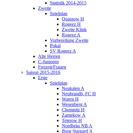
Statistik 2014-2015
Zweite
Spielplan
Quassow H
Rogeez H
Zweite Klink
Rogeez A
Vorbereitung Zweite
Pokal
SV Rogeez A
Alte Herren
C-Junioren
Freizeit/Frauen
Saison 2015-2016
Erste
Spielplan
Neukalen A
Neubrandb. FC H
Waren H
Wesenberg A
Chemnitz H
Zarnekow A
Teterow H
Nordbräu NB A
Burg Stargard A