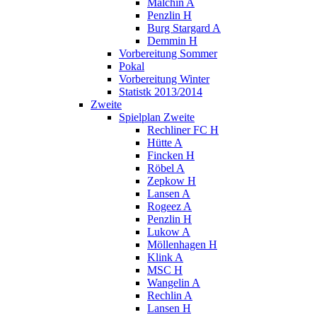
Malchin A
Penzlin H
Burg Stargard A
Demmin H
Vorbereitung Sommer
Pokal
Vorbereitung Winter
Statistk 2013/2014
Zweite
Spielplan Zweite
Rechliner FC H
Hütte A
Fincken H
Röbel A
Zepkow H
Lansen A
Rogeez A
Penzlin H
Lukow A
Möllenhagen H
Klink A
MSC H
Wangelin A
Rechlin A
Lansen H