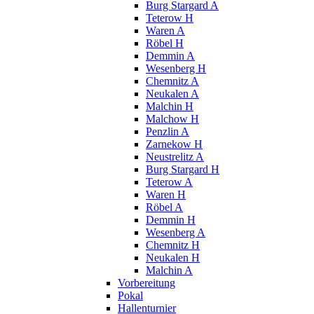
Burg Stargard A
Teterow H
Waren A
Röbel H
Demmin A
Wesenberg H
Chemnitz A
Neukalen A
Malchin H
Malchow H
Penzlin A
Zarnekow H
Neustrelitz A
Burg Stargard H
Teterow A
Waren H
Röbel A
Demmin H
Wesenberg A
Chemnitz H
Neukalen H
Malchin A
Vorbereitung
Pokal
Hallenturnier