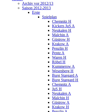
Archiv vor 2012/13
Saison 2012-2013
Erste
Spielplan
Chemnitz H
Kickers JuS A
Neukalen H
Malchin A
Güstrow H
Krakow A
Penzlin H
Pentz A
Waren H
Röbel H
Kummerow A
Wesenberg H
Burg Stargard A
Burg Stargard H
Chemnitz A
JuS H
Neukalen A
Malchin H
Güstrow A
Krakow H
Penzlin A