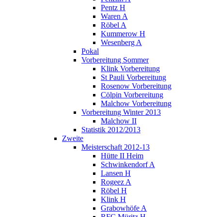
Pentz H
Waren A
Röbel A
Kummerow H
Wesenberg A
Pokal
Vorbereitung Sommer
Klink Vorbereitung
St Pauli Vorbereitung
Rosenow Vorbereitung
Cölpin Vorbereitung
Malchow Vorbereitung
Vorbereitung Winter 2013
Malchow II
Statistik 2012/2013
Zweite
Meisterschaft 2012-13
Hütte II Heim
Schwinkendorf A
Lansen H
Rogeez A
Röbel H
Klink H
Grabowhöfe A
RFC Müritz H