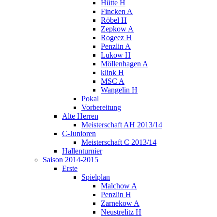
Hütte H
Fincken A
Röbel H
Zepkow A
Rogeez H
Penzlin A
Lukow H
Möllenhagen A
klink H
MSC A
Wangelin H
Pokal
Vorbereitung
Alte Herren
Meisterschaft AH 2013/14
C-Junioren
Meisterschaft C 2013/14
Hallenturnier
Saison 2014-2015
Erste
Spielplan
Malchow A
Penzlin H
Zarnekow A
Neustrelitz H