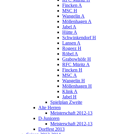
Fincken A
MSC H
Wangelin A
Möllenhagen A
Jabel A
Hütte A
Schwinkendorf H
Lansen A
Rogeez H
Röbel A
Grabowhöfe H
RFC Müritz A
Fincken H
MSC A
Wangelin H
Möllenhagen H
Klink A
Jabel H
Spielplan Zweite
Alte Herren
Meisterschaft 2012-13
D-Junioren
Meisterschaft 2012-13
Dorffest 2013