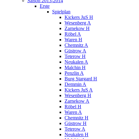
Saison 2013-2014
Erste
Spielplan
Kickers JuS H
Wesenberg A
Zarnekow H
Röbel A
Waren H
Chemnitz A
Güstrow A
Teterow H
Neukalen A
Malchin H
Penzlin A
Burg Stargard H
Demmin A
Kickers JuS A
Wesenberg H
Zarnekow A
Röbel H
Waren A
Chemnitz H
Güstrow H
Teterow A
Neukalen H