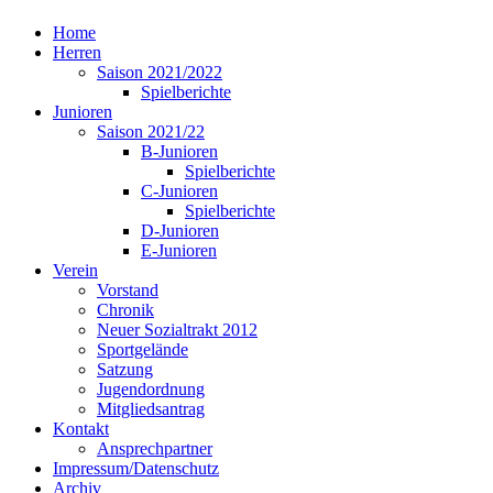
Home
Herren
Saison 2021/2022
Spielberichte
Junioren
Saison 2021/22
B-Junioren
Spielberichte
C-Junioren
Spielberichte
D-Junioren
E-Junioren
Verein
Vorstand
Chronik
Neuer Sozialtrakt 2012
Sportgelände
Satzung
Jugendordnung
Mitgliedsantrag
Kontakt
Ansprechpartner
Impressum/Datenschutz
Archiv