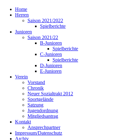
Home
Herren
Saison 2021/2022
Spielberichte
Junioren
Saison 2021/22
B-Junioren
Spielberichte
C-Junioren
Spielberichte
D-Junioren
E-Junioren
Verein
Vorstand
Chronik
Neuer Sozialtrakt 2012
Sportgelände
Satzung
Jugendordnung
Mitgliedsantrag
Kontakt
Ansprechpartner
Impressum/Datenschutz
Archiv