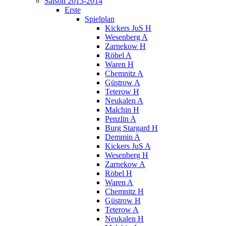
Saison 2013-2014
Erste
Spielplan
Kickers JuS H
Wesenberg A
Zarnekow H
Röbel A
Waren H
Chemnitz A
Güstrow A
Teterow H
Neukalen A
Malchin H
Penzlin A
Burg Stargard H
Demmin A
Kickers JuS A
Wesenberg H
Zarnekow A
Röbel H
Waren A
Chemnitz H
Güstrow H
Teterow A
Neukalen H