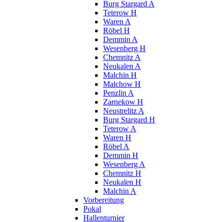
Burg Stargard A
Teterow H
Waren A
Röbel H
Demmin A
Wesenberg H
Chemnitz A
Neukalen A
Malchin H
Malchow H
Penzlin A
Zarnekow H
Neustrelitz A
Burg Stargard H
Teterow A
Waren H
Röbel A
Demmin H
Wesenberg A
Chemnitz H
Neukalen H
Malchin A
Vorbereitung
Pokal
Hallenturnier