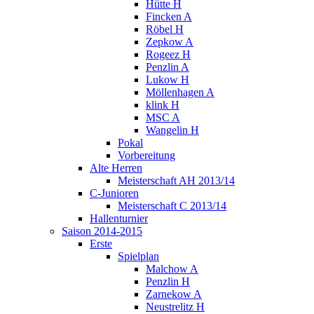
Hütte H
Fincken A
Röbel H
Zepkow A
Rogeez H
Penzlin A
Lukow H
Möllenhagen A
klink H
MSC A
Wangelin H
Pokal
Vorbereitung
Alte Herren
Meisterschaft AH 2013/14
C-Junioren
Meisterschaft C 2013/14
Hallenturnier
Saison 2014-2015
Erste
Spielplan
Malchow A
Penzlin H
Zarnekow A
Neustrelitz H