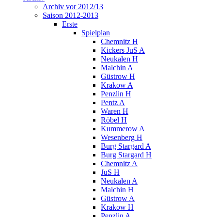
Archiv vor 2012/13
Saison 2012-2013
Erste
Spielplan
Chemnitz H
Kickers JuS A
Neukalen H
Malchin A
Güstrow H
Krakow A
Penzlin H
Pentz A
Waren H
Röbel H
Kummerow A
Wesenberg H
Burg Stargard A
Burg Stargard H
Chemnitz A
JuS H
Neukalen A
Malchin H
Güstrow A
Krakow H
Penzlin A