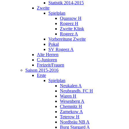
Statistik 2014-2015
Zweite
Spielplan
Quassow H
Rogeez H
Zweite Klink
Rogeez A
Vorbereitung Zweite
Pokal
SV Rogeez A
Alte Herren
C-Junioren
Freizeit/Frauen
Saison 2015-2016
Erste
Spielplan
Neukalen A
Neubrandb. FC H
Waren H
Wesenberg A
Chemnitz H
Zarnekow A
Teterow H
Nordbräu NB A
Burg Stargard A