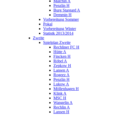
Malchin A
Penzlin H
Burg Stargard A
Demmin H
Vorbereitung Sommer
Pokal
Vorbereitung Winter
Statistk 2013/2014
Zweite
Spielplan Zweite
Rechliner FC H
Hütte A
Fincken H
Röbel A
Zepkow H
Lansen A
Rogeez A
Penzlin H
Lukow A
Möllenhagen H
Klink A
MSC H
Wangelin A
Rechlin A
Lansen H