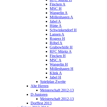
Fincken A
MSC H
Wangelin A
Möllenhagen A
Jabel A
Hütte A
Schwinkendorf H
Lansen A
Rogeez H
Röbel A
Grabowhöfe H
RFC Müritz A
Fincken H
MSC A
Wangelin H
Möllenhagen H
Klink A
Jabel H
Spielplan Zweite
Alte Herren
Meisterschaft 2012-13
D-Junioren
Meisterschaft 2012-13
Dorffest 2013