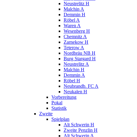
Neustrelitz H
Malchin A
Demmin H
Röbel A
Waren A
Wesenberg H
Chemnitz A
Zarnekow H
Teterow A
Nordbräu NB H
Burg Stargard H
Neustrelitz A
Malchin H
Demmin A
Röbel H
Neubrandb. FC A
Neukalen H
Vorbereitung
Pokal
Statistik
Zweite
Spielplan
Alt Schwerin H
Zweite Penzlin H
Alt Schwerin A