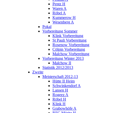
Pentz H
Waren A
Röbel A
Kummerow H
Wesenberg A
Pokal
Vorbereitung Sommer
Klink Vorbereitung
St Pauli Vorbereitung
Rosenow Vorbereitung
Cölpin Vorbereitung
Malchow Vorbereitung
Vorbereitung Winter 2013
Malchow II
Statistik 2012/2013
Zweite
Meisterschaft 2012-13
Hütte II Heim
Schwinkendorf A
Lansen H
Rogeez A
Röbel H
Klink H
Grabowhöfe A
RFC Müritz H