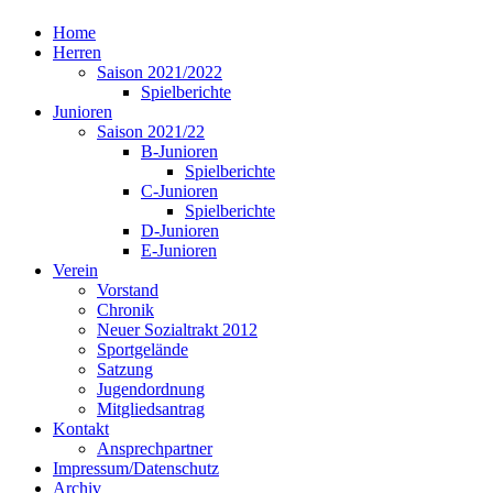
Home
Herren
Saison 2021/2022
Spielberichte
Junioren
Saison 2021/22
B-Junioren
Spielberichte
C-Junioren
Spielberichte
D-Junioren
E-Junioren
Verein
Vorstand
Chronik
Neuer Sozialtrakt 2012
Sportgelände
Satzung
Jugendordnung
Mitgliedsantrag
Kontakt
Ansprechpartner
Impressum/Datenschutz
Archiv