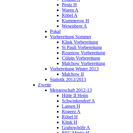
Pentz H
Waren A
Röbel A
Kummerow H
Wesenberg A
Pokal
Vorbereitung Sommer
Klink Vorbereitung
St Pauli Vorbereitung
Rosenow Vorbereitung
Cölpin Vorbereitung
Malchow Vorbereitung
Vorbereitung Winter 2013
Malchow II
Statistik 2012/2013
Zweite
Meisterschaft 2012-13
Hütte II Heim
Schwinkendorf A
Lansen H
Rogeez A
Röbel H
Klink H
Grabowhöfe A
RFC Müritz H