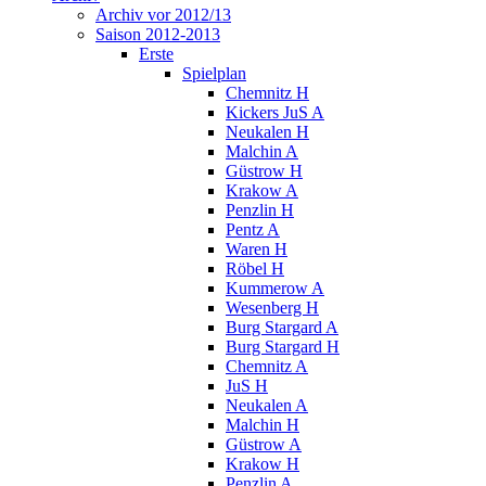
Archiv vor 2012/13
Saison 2012-2013
Erste
Spielplan
Chemnitz H
Kickers JuS A
Neukalen H
Malchin A
Güstrow H
Krakow A
Penzlin H
Pentz A
Waren H
Röbel H
Kummerow A
Wesenberg H
Burg Stargard A
Burg Stargard H
Chemnitz A
JuS H
Neukalen A
Malchin H
Güstrow A
Krakow H
Penzlin A