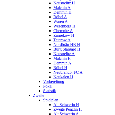
Neustrelitz H
Malchin A
Demmin H
Röbel A
Waren A
Wesenberg H
Chemnitz A
Zarnekow H
Teterow A
Nordbräu NB H
Burg Stargard H
Neustrelitz A
Malchin H
Demmin A
Röbel H
Neubrandb. FC A
Neukalen H
Vorbereitung
Pokal
Statistik
Zweite
Spielplan
Alt Schwerin H
Zweite Penzlin H
Alt Schwerin A