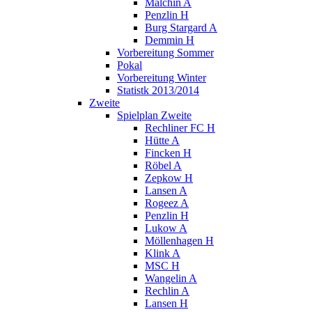
Malchin A
Penzlin H
Burg Stargard A
Demmin H
Vorbereitung Sommer
Pokal
Vorbereitung Winter
Statistk 2013/2014
Zweite
Spielplan Zweite
Rechliner FC H
Hütte A
Fincken H
Röbel A
Zepkow H
Lansen A
Rogeez A
Penzlin H
Lukow A
Möllenhagen H
Klink A
MSC H
Wangelin A
Rechlin A
Lansen H