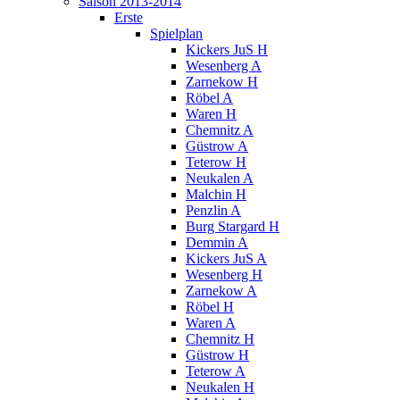
Saison 2013-2014
Erste
Spielplan
Kickers JuS H
Wesenberg A
Zarnekow H
Röbel A
Waren H
Chemnitz A
Güstrow A
Teterow H
Neukalen A
Malchin H
Penzlin A
Burg Stargard H
Demmin A
Kickers JuS A
Wesenberg H
Zarnekow A
Röbel H
Waren A
Chemnitz H
Güstrow H
Teterow A
Neukalen H