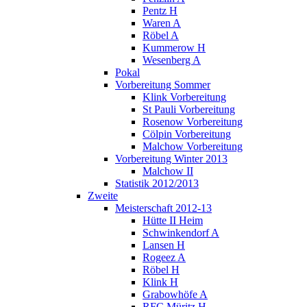
Pentz H
Waren A
Röbel A
Kummerow H
Wesenberg A
Pokal
Vorbereitung Sommer
Klink Vorbereitung
St Pauli Vorbereitung
Rosenow Vorbereitung
Cölpin Vorbereitung
Malchow Vorbereitung
Vorbereitung Winter 2013
Malchow II
Statistik 2012/2013
Zweite
Meisterschaft 2012-13
Hütte II Heim
Schwinkendorf A
Lansen H
Rogeez A
Röbel H
Klink H
Grabowhöfe A
RFC Müritz H