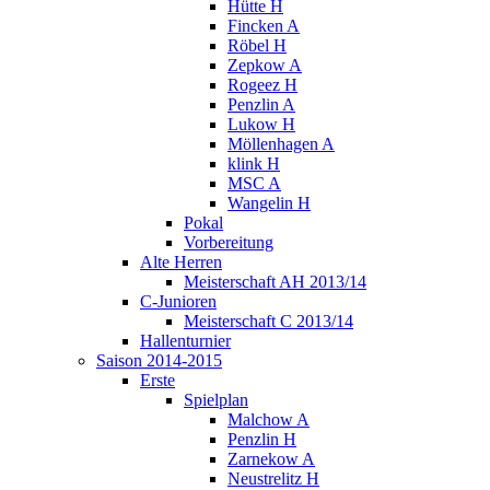
Hütte H
Fincken A
Röbel H
Zepkow A
Rogeez H
Penzlin A
Lukow H
Möllenhagen A
klink H
MSC A
Wangelin H
Pokal
Vorbereitung
Alte Herren
Meisterschaft AH 2013/14
C-Junioren
Meisterschaft C 2013/14
Hallenturnier
Saison 2014-2015
Erste
Spielplan
Malchow A
Penzlin H
Zarnekow A
Neustrelitz H