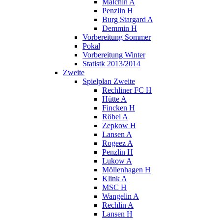
Malchin A
Penzlin H
Burg Stargard A
Demmin H
Vorbereitung Sommer
Pokal
Vorbereitung Winter
Statistk 2013/2014
Zweite
Spielplan Zweite
Rechliner FC H
Hütte A
Fincken H
Röbel A
Zepkow H
Lansen A
Rogeez A
Penzlin H
Lukow A
Möllenhagen H
Klink A
MSC H
Wangelin A
Rechlin A
Lansen H