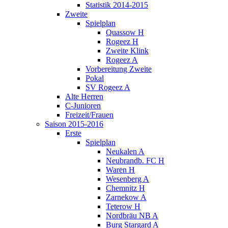
Statistik 2014-2015
Zweite
Spielplan
Quassow H
Rogeez H
Zweite Klink
Rogeez A
Vorbereitung Zweite
Pokal
SV Rogeez A
Alte Herren
C-Junioren
Freizeit/Frauen
Saison 2015-2016
Erste
Spielplan
Neukalen A
Neubrandb. FC H
Waren H
Wesenberg A
Chemnitz H
Zarnekow A
Teterow H
Nordbräu NB A
Burg Stargard A