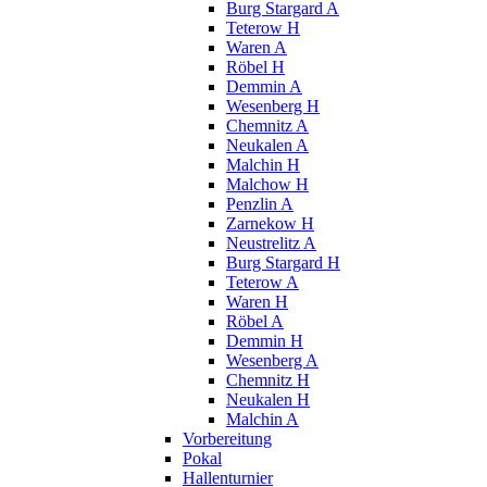
Burg Stargard A
Teterow H
Waren A
Röbel H
Demmin A
Wesenberg H
Chemnitz A
Neukalen A
Malchin H
Malchow H
Penzlin A
Zarnekow H
Neustrelitz A
Burg Stargard H
Teterow A
Waren H
Röbel A
Demmin H
Wesenberg A
Chemnitz H
Neukalen H
Malchin A
Vorbereitung
Pokal
Hallenturnier