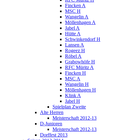
Fincken A
MSC H
Wangelin A
Möllenhagen A
Jabel A
Hütte A
Schwinkendorf H
Lansen A
Rogeez H
Röbel A
Grabowhöfe H
RFC Müritz A
Fincken H
MSC A
Wangelin H
Möllenhagen H
Klink A
Jabel H
Spielplan Zweite
Alte Herren
Meisterschaft 2012-13
D-Junioren
Meisterschaft 2012-13
Dorffest 2013