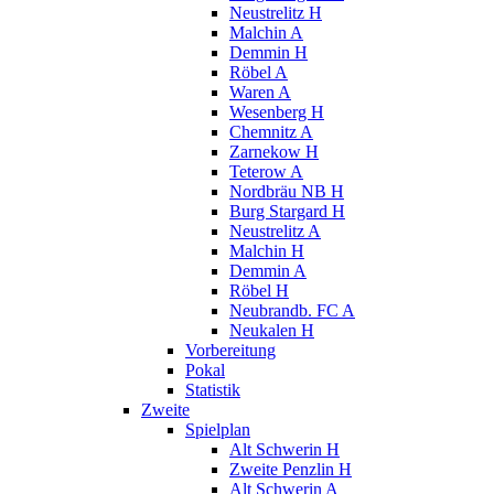
Neustrelitz H
Malchin A
Demmin H
Röbel A
Waren A
Wesenberg H
Chemnitz A
Zarnekow H
Teterow A
Nordbräu NB H
Burg Stargard H
Neustrelitz A
Malchin H
Demmin A
Röbel H
Neubrandb. FC A
Neukalen H
Vorbereitung
Pokal
Statistik
Zweite
Spielplan
Alt Schwerin H
Zweite Penzlin H
Alt Schwerin A