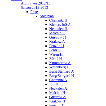
Archiv vor 2012/13
Saison 2012-2013
Erste
Spielplan
Chemnitz H
Kickers JuS A
Neukalen H
Malchin A
Güstrow H
Krakow A
Penzlin H
Pentz A
Waren H
Röbel H
Kummerow A
Wesenberg H
Burg Stargard A
Burg Stargard H
Chemnitz A
JuS H
Neukalen A
Malchin H
Güstrow A
Krakow H
Penzlin A