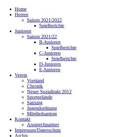
Home
Herren
Saison 2021/2022
Spielberichte
Junioren
Saison 2021/22
B-Junioren
Spielberichte
C-Junioren
Spielberichte
D-Junioren
E-Junioren
Verein
Vorstand
Chronik
Neuer Sozialtrakt 2012
Sportgelände
Satzung
Jugendordnung
Mitgliedsantrag
Kontakt
Ansprechpartner
Impressum/Datenschutz
Archiv