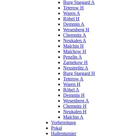
Burg Stargard A
Teterow H
Waren A
Röbel H
Demmin A
Wesenberg H
Chemnitz A
Neukalen A
Malchin H
Malchow H
Penzlin A
Zarnekow H
Neustrelitz A
Burg Stargard H
Teterow A
Waren H
Röbel A
Demmin H
Wesenberg A
Chemnitz H
Neukalen H
Malchin A
Vorbereitung
Pokal
Hallenturnier