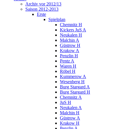
Archiv vor 2012/13
Saison 2012-2013
Erste
Spielplan
Chemnitz H
Kickers JuS A
Neukalen H
Malchin A
Güstrow H
Krakow A
Penzlin H
Pentz A
Waren H
Röbel H
Kummerow A
Wesenberg H
Burg Stargard A
Burg Stargard H
Chemnitz A
JuS H
Neukalen A
Malchin H
Güstrow A
Krakow H
Penzlin A