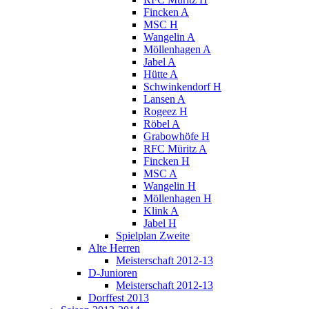
Fincken A
MSC H
Wangelin A
Möllenhagen A
Jabel A
Hütte A
Schwinkendorf H
Lansen A
Rogeez H
Röbel A
Grabowhöfe H
RFC Müritz A
Fincken H
MSC A
Wangelin H
Möllenhagen H
Klink A
Jabel H
Spielplan Zweite
Alte Herren
Meisterschaft 2012-13
D-Junioren
Meisterschaft 2012-13
Dorffest 2013