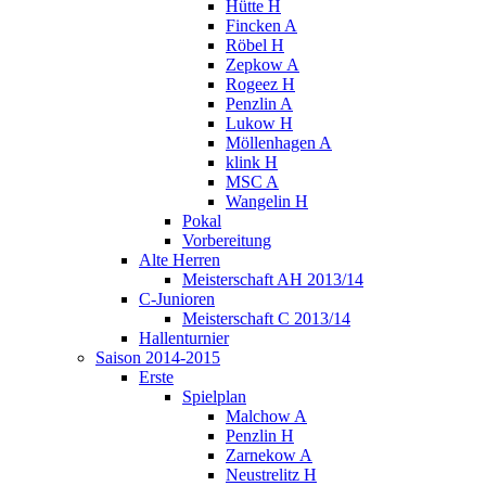
Hütte H
Fincken A
Röbel H
Zepkow A
Rogeez H
Penzlin A
Lukow H
Möllenhagen A
klink H
MSC A
Wangelin H
Pokal
Vorbereitung
Alte Herren
Meisterschaft AH 2013/14
C-Junioren
Meisterschaft C 2013/14
Hallenturnier
Saison 2014-2015
Erste
Spielplan
Malchow A
Penzlin H
Zarnekow A
Neustrelitz H