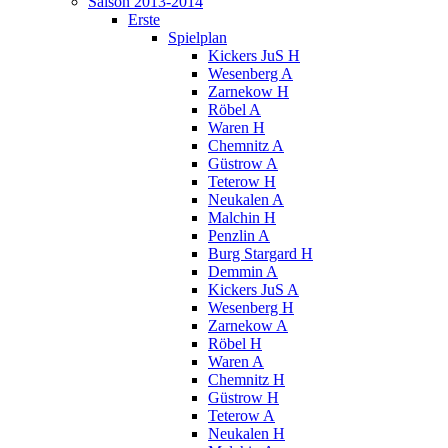
Saison 2013-2014
Erste
Spielplan
Kickers JuS H
Wesenberg A
Zarnekow H
Röbel A
Waren H
Chemnitz A
Güstrow A
Teterow H
Neukalen A
Malchin H
Penzlin A
Burg Stargard H
Demmin A
Kickers JuS A
Wesenberg H
Zarnekow A
Röbel H
Waren A
Chemnitz H
Güstrow H
Teterow A
Neukalen H