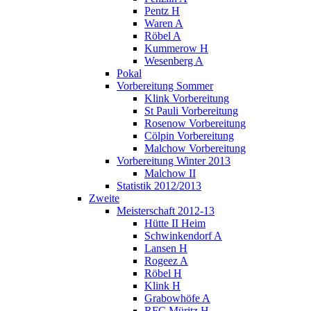
Pentz H
Waren A
Röbel A
Kummerow H
Wesenberg A
Pokal
Vorbereitung Sommer
Klink Vorbereitung
St Pauli Vorbereitung
Rosenow Vorbereitung
Cölpin Vorbereitung
Malchow Vorbereitung
Vorbereitung Winter 2013
Malchow II
Statistik 2012/2013
Zweite
Meisterschaft 2012-13
Hütte II Heim
Schwinkendorf A
Lansen H
Rogeez A
Röbel H
Klink H
Grabowhöfe A
RFC Müritz H