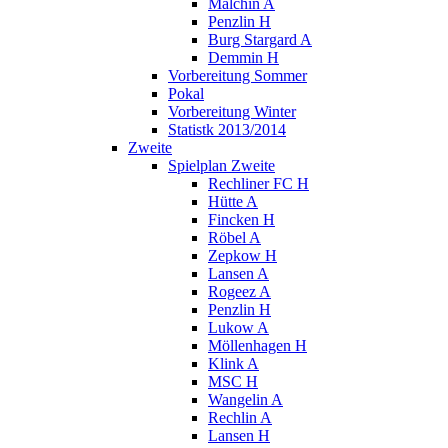
Malchin A
Penzlin H
Burg Stargard A
Demmin H
Vorbereitung Sommer
Pokal
Vorbereitung Winter
Statistk 2013/2014
Zweite
Spielplan Zweite
Rechliner FC H
Hütte A
Fincken H
Röbel A
Zepkow H
Lansen A
Rogeez A
Penzlin H
Lukow A
Möllenhagen H
Klink A
MSC H
Wangelin A
Rechlin A
Lansen H