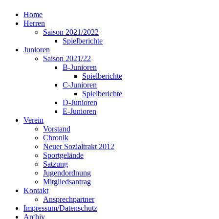
Home
Herren
Saison 2021/2022
Spielberichte
Junioren
Saison 2021/22
B-Junioren
Spielberichte
C-Junioren
Spielberichte
D-Junioren
E-Junioren
Verein
Vorstand
Chronik
Neuer Sozialtrakt 2012
Sportgelände
Satzung
Jugendordnung
Mitgliedsantrag
Kontakt
Ansprechpartner
Impressum/Datenschutz
Archiv