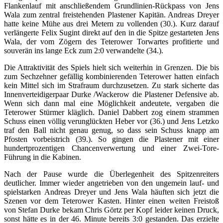
Flankenlauf mit anschließendem Grundlinien-Rückpass von Jens
Wala zum zentral freistehenden Plastener Kapitän. Andreas Dreyer
hatte keine Mühe aus drei Metern zu vollenden (30.). Kurz darauf
verlängerte Felix Sugint direkt auf den in die Spitze gestarteten Jens
Wala, der vom Zögern des Teterower Torwartes profitierte und
souverän ins lange Eck zum 2:0 verwandelte (34.).
Die Attraktivität des Spiels hielt sich weiterhin in Grenzen. Die bis
zum Sechzehner gefällig kombinierenden Teterower hatten einfach
kein Mittel sich im Strafraum durchzusetzen. Zu stark sicherte das
Innenverteidigerpaar Durke /Wackerow die Plastener Defensive ab.
Wenn sich dann mal eine Möglichkeit andeutete, vergaben die
Teterower Stürmer kläglich. Daniel Dabbert zog einem strammen
Schuss einen völlig verunglückten Heber vor (36.) und Jens Letzko
traf den Ball nicht genau genug, so dass sein Schuss knapp am
Pfosten vorbeistrich (39.). So gingen die Plastener mit einer
hundertprozentigen Chancenverwertung und einer Zwei-Tore-
Führung in die Kabinen.
Nach der Pause wurde die Überlegenheit des Spitzenreiters
deutlicher. Immer wieder angetrieben von den ungemein lauf- und
spielstarken Andreas Dreyer und Jens Wala häuften sich jetzt die
Szenen vor dem Teterower Kasten. Hinter einen weiten Freistoß
von Stefan Durke bekam Chris Görtz per Kopf leider keinen Druck,
sonst hätte es in der 46. Minute bereits 3:0 gestanden. Das erzielte