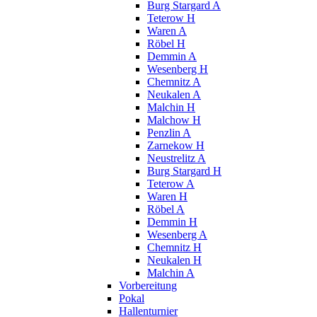
Burg Stargard A
Teterow H
Waren A
Röbel H
Demmin A
Wesenberg H
Chemnitz A
Neukalen A
Malchin H
Malchow H
Penzlin A
Zarnekow H
Neustrelitz A
Burg Stargard H
Teterow A
Waren H
Röbel A
Demmin H
Wesenberg A
Chemnitz H
Neukalen H
Malchin A
Vorbereitung
Pokal
Hallenturnier