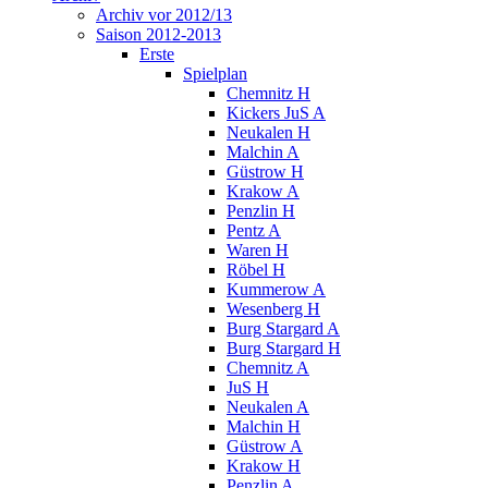
Archiv vor 2012/13
Saison 2012-2013
Erste
Spielplan
Chemnitz H
Kickers JuS A
Neukalen H
Malchin A
Güstrow H
Krakow A
Penzlin H
Pentz A
Waren H
Röbel H
Kummerow A
Wesenberg H
Burg Stargard A
Burg Stargard H
Chemnitz A
JuS H
Neukalen A
Malchin H
Güstrow A
Krakow H
Penzlin A