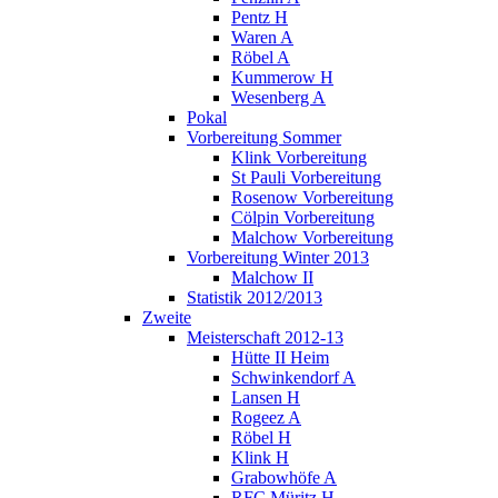
Pentz H
Waren A
Röbel A
Kummerow H
Wesenberg A
Pokal
Vorbereitung Sommer
Klink Vorbereitung
St Pauli Vorbereitung
Rosenow Vorbereitung
Cölpin Vorbereitung
Malchow Vorbereitung
Vorbereitung Winter 2013
Malchow II
Statistik 2012/2013
Zweite
Meisterschaft 2012-13
Hütte II Heim
Schwinkendorf A
Lansen H
Rogeez A
Röbel H
Klink H
Grabowhöfe A
RFC Müritz H