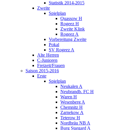
Statistik 2014-2015
Zweite
Spielplan
Quassow H
Rogeez H
Zweite Klink
Rogeez A
Vorbereitung Zweite
Pokal
SV Rogeez A
Alte Herren
C-Junioren
Freizeit/Frauen
Saison 2015-2016
Erste
Spielplan
Neukalen A
Neubrandb. FC H
Waren H
Wesenberg A
Chemnitz H
Zarnekow A
Teterow H
Nordbräu NB A
Burg Stargard A