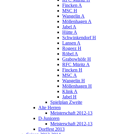
Fincken A
MSC H
Wangelin A
Möllenhagen A
Jabel A
Hütte A
Schwinkendorf H
Lansen A
Rogeez H
Röbel A
Grabowhöfe H
RFC Müritz A
Fincken H
MSC A
Wangelin H
Möllenhagen H
Klink A
Jabel H
Spielplan Zweite
Alte Herren
Meisterschaft 2012-13
D-Junioren
Meisterschaft 2012-13
Dorffest 2013