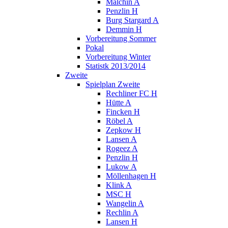
Malchin A
Penzlin H
Burg Stargard A
Demmin H
Vorbereitung Sommer
Pokal
Vorbereitung Winter
Statistk 2013/2014
Zweite
Spielplan Zweite
Rechliner FC H
Hütte A
Fincken H
Röbel A
Zepkow H
Lansen A
Rogeez A
Penzlin H
Lukow A
Möllenhagen H
Klink A
MSC H
Wangelin A
Rechlin A
Lansen H