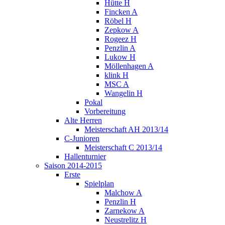
Hütte H
Fincken A
Röbel H
Zepkow A
Rogeez H
Penzlin A
Lukow H
Möllenhagen A
klink H
MSC A
Wangelin H
Pokal
Vorbereitung
Alte Herren
Meisterschaft AH 2013/14
C-Junioren
Meisterschaft C 2013/14
Hallenturnier
Saison 2014-2015
Erste
Spielplan
Malchow A
Penzlin H
Zarnekow A
Neustrelitz H