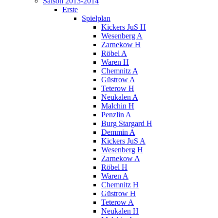
Saison 2013-2014
Erste
Spielplan
Kickers JuS H
Wesenberg A
Zarnekow H
Röbel A
Waren H
Chemnitz A
Güstrow A
Teterow H
Neukalen A
Malchin H
Penzlin A
Burg Stargard H
Demmin A
Kickers JuS A
Wesenberg H
Zarnekow A
Röbel H
Waren A
Chemnitz H
Güstrow H
Teterow A
Neukalen H