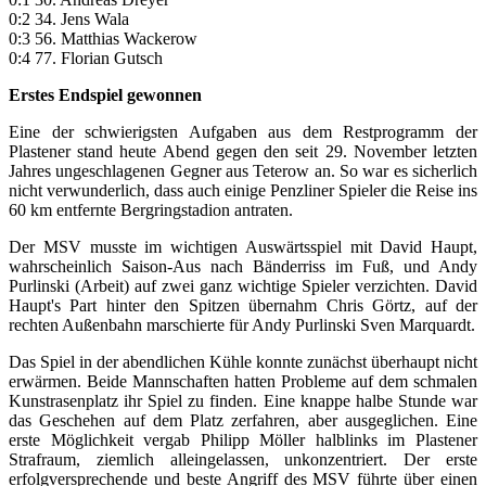
0:2 34. Jens Wala
0:3 56. Matthias Wackerow
0:4 77. Florian Gutsch
Erstes Endspiel gewonnen
Eine der schwierigsten Aufgaben aus dem Restprogramm der
Plastener stand heute Abend gegen den seit 29. November letzten
Jahres ungeschlagenen Gegner aus Teterow an. So war es sicherlich
nicht verwunderlich, dass auch einige Penzliner Spieler die Reise ins
60 km entfernte Bergringstadion antraten.
Der MSV musste im wichtigen Auswärtsspiel mit David Haupt,
wahrscheinlich Saison-Aus nach Bänderriss im Fuß, und Andy
Purlinski (Arbeit) auf zwei ganz wichtige Spieler verzichten. David
Haupt's Part hinter den Spitzen übernahm Chris Görtz, auf der
rechten Außenbahn marschierte für Andy Purlinski Sven Marquardt.
Das Spiel in der abendlichen Kühle konnte zunächst überhaupt nicht
erwärmen. Beide Mannschaften hatten Probleme auf dem schmalen
Kunstrasenplatz ihr Spiel zu finden. Eine knappe halbe Stunde war
das Geschehen auf dem Platz zerfahren, aber ausgeglichen. Eine
erste Möglichkeit vergab Philipp Möller halblinks im Plastener
Strafraum, ziemlich alleingelassen, unkonzentriert. Der erste
erfolgversprechende und beste Angriff des MSV führte über einen