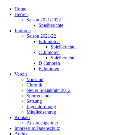
Home
Herren
Saison 2021/2022
Spielberichte
Junioren
Saison 2021/22
B-Junioren
Spielberichte
C-Junioren
Spielberichte
D-Junioren
E-Junioren
Verein
Vorstand
Chronik
Neuer Sozialtrakt 2012
Sportgelände
Satzung
Jugendordnung
Mitgliedsantrag
Kontakt
Ansprechpartner
Impressum/Datenschutz
Archiv