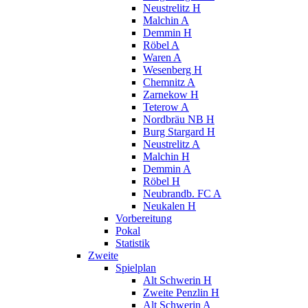
Neustrelitz H
Malchin A
Demmin H
Röbel A
Waren A
Wesenberg H
Chemnitz A
Zarnekow H
Teterow A
Nordbräu NB H
Burg Stargard H
Neustrelitz A
Malchin H
Demmin A
Röbel H
Neubrandb. FC A
Neukalen H
Vorbereitung
Pokal
Statistik
Zweite
Spielplan
Alt Schwerin H
Zweite Penzlin H
Alt Schwerin A