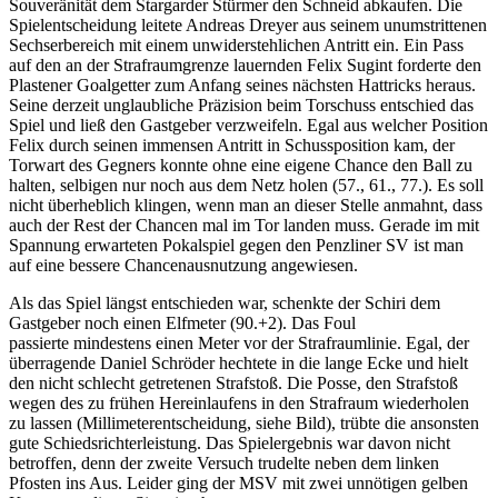
Souveränität dem Stargarder Stürmer den Schneid abkaufen. Die
Spielentscheidung leitete Andreas Dreyer aus seinem unumstrittenen
Sechserbereich mit einem unwiderstehlichen Antritt ein. Ein Pass
auf den an der Strafraumgrenze lauernden Felix Sugint forderte den
Plastener Goalgetter zum Anfang seines nächsten Hattricks heraus.
Seine derzeit unglaubliche Präzision beim Torschuss entschied das
Spiel und ließ den Gastgeber verzweifeln. Egal aus welcher Position
Felix durch seinen immensen Antritt in Schussposition kam, der
Torwart des Gegners konnte ohne eine eigene Chance den Ball zu
halten, selbigen nur noch aus dem Netz holen (57., 61., 77.). Es soll
nicht überheblich klingen, wenn man an dieser Stelle anmahnt, dass
auch der Rest der Chancen mal im Tor landen muss. Gerade im mit
Spannung erwarteten Pokalspiel gegen den Penzliner SV ist man
auf eine bessere Chancenausnutzung angewiesen.
Als das Spiel längst entschieden war, schenkte der Schiri dem
Gastgeber noch einen Elfmeter (90.+2). Das Foul
passierte mindestens einen Meter vor der Strafraumlinie. Egal, der
überragende Daniel Schröder hechtete in die lange Ecke und hielt
den nicht schlecht getretenen Strafstoß. Die Posse, den Strafstoß
wegen des zu frühen Hereinlaufens in den Strafraum wiederholen
zu lassen (Millimeterentscheidung, siehe Bild), trübte die ansonsten
gute Schiedsrichterleistung. Das Spielergebnis war davon nicht
betroffen, denn der zweite Versuch trudelte neben dem linken
Pfosten ins Aus. Leider ging der MSV mit zwei unnötigen gelben