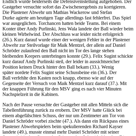
Endlich wurde beiderseits die Defensiveinstellung aufgehoben. Der
Gastgeber versuchte sofort das Zwischenergebnis zu korrigieren.
Die Plastener Abwehr um Mathias Wackerow und Stefan
Durke agierte am heutigen Tage allerdings fast fehlerfrei. Das Spiel
war ausgeglichen. Torchancen hatten beide Teams. Bei einem
Konter über Andy Purlinski, Jens Wala landete der Ball wieder beim
kleinen Wirbelwind. Der Abschluss war leider nicht erfolgreich
(26.). Kurz darauf wurde einer der wenigen Fehler in der Plastener
Abwehr zur Steilvorlage für Maik Mentzel, der allein auf Daniel
Schröder zulaufend den Ball nicht im Tor des lange stehen
bleibenden Keepers unterbringen konnte (29.). Felix Sugint schickte
kurz darauf Andy Purlinski steil, der leider in aussichtsreicher
Position keinen Druck hinter den Ball bekam (33.). Wenig
später nordete Felix Sugint seine Schussbeine ein (36.). Der
Ball verfehlte den Kasten noch knapp, ebenso wie auf der
Gegenseite der Versuch von Maik Mentzel kurz darauf (37.). Mit
der knappen Führung für den MSV ging es nach vier Minuten
Nachspielzeit in die Kabinen.
Nach der Pause versuchte der Gastgeber mit allen Mitteln sich die
Tabellenführung zurück zu erobern. Der MSV hatte Glück bei
einem abgefälschten Schuss, der nur um Zentimeter am Tor von
Daniel Schröder vorbei zischte (47.). Als dann ein Rückpass eines
Plastener Abwehrspielers beim spekulierenden Richard Kayser
landete (49.), musste einmal mehr Daniel Schröder mit seiner