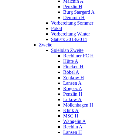
Malchin A
Penzlin H
Burg Stargard A
Demmin H
Vorbereitung Sommer
Pokal
Vorbereitung Winter
Statistk 2013/2014
Zweite
Spielplan Zweite
Rechliner FC H
Hütte A
Fincken H
Röbel A
Zepkow H
Lansen A
Rogeez A
Penzlin H
Lukow A
Möllenhagen H
Klink A
MSC H
Wangelin A
Rechlin A
Lansen H