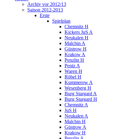
Archiv vor 2012/13
Saison 2012-2013
Erste
Spielplan
Chemnitz H
Kickers JuS A
Neukalen H
Malchin A
Güstrow H
Krakow A
Penzlin H
Pentz A
Waren H
Röbel H
Kummerow A
Wesenberg H
Burg Stargard A
Burg Stargard H
Chemnitz A
JuS H
Neukalen A
Malchin H
Güstrow A
Krakow H
Penzlin A