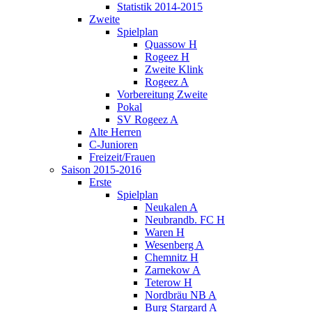
Statistik 2014-2015
Zweite
Spielplan
Quassow H
Rogeez H
Zweite Klink
Rogeez A
Vorbereitung Zweite
Pokal
SV Rogeez A
Alte Herren
C-Junioren
Freizeit/Frauen
Saison 2015-2016
Erste
Spielplan
Neukalen A
Neubrandb. FC H
Waren H
Wesenberg A
Chemnitz H
Zarnekow A
Teterow H
Nordbräu NB A
Burg Stargard A