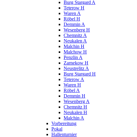
Burg Stargard A
Teterow H
Waren A
Röbel H
Demmin A
Wesenberg H
Chemnitz A
Neukalen A
Malchin H
Malchow H
Penzlin A
Zarnekow H
Neustrelitz A
Burg Stargard H
Teterow A
Waren H
Röbel A
Demmin H
Wesenberg A
Chemnitz H
Neukalen H
Malchin A
Vorbereitung
Pokal
Hallenturnier