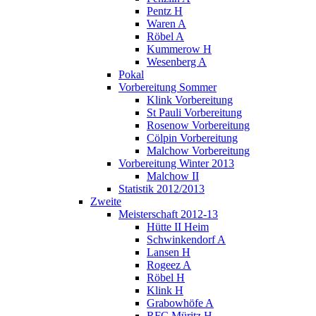
Pentz H
Waren A
Röbel A
Kummerow H
Wesenberg A
Pokal
Vorbereitung Sommer
Klink Vorbereitung
St Pauli Vorbereitung
Rosenow Vorbereitung
Cölpin Vorbereitung
Malchow Vorbereitung
Vorbereitung Winter 2013
Malchow II
Statistik 2012/2013
Zweite
Meisterschaft 2012-13
Hütte II Heim
Schwinkendorf A
Lansen H
Rogeez A
Röbel H
Klink H
Grabowhöfe A
RFC Müritz H