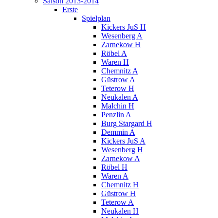
Saison 2013-2014
Erste
Spielplan
Kickers JuS H
Wesenberg A
Zarnekow H
Röbel A
Waren H
Chemnitz A
Güstrow A
Teterow H
Neukalen A
Malchin H
Penzlin A
Burg Stargard H
Demmin A
Kickers JuS A
Wesenberg H
Zarnekow A
Röbel H
Waren A
Chemnitz H
Güstrow H
Teterow A
Neukalen H