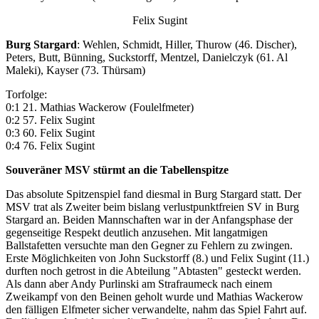
Felix Sugint
Burg Stargard
: Wehlen, Schmidt, Hiller, Thurow (46. Discher),
Peters, Butt, Bünning, Suckstorff, Mentzel, Danielczyk (61. Al
Maleki), Kayser (73. Thürsam)
Torfolge:
0:1 21. Mathias Wackerow (Foulelfmeter)
0:2 57. Felix Sugint
0:3 60. Felix Sugint
0:4 76. Felix Sugint
Souveräner MSV stürmt an die Tabellenspitze
Das absolute Spitzenspiel fand diesmal in Burg Stargard statt. Der
MSV trat als Zweiter beim bislang verlustpunktfreien SV in Burg
Stargard an. Beiden Mannschaften war in der Anfangsphase der
gegenseitige Respekt deutlich anzusehen. Mit langatmigen
Ballstafetten versuchte man den Gegner zu Fehlern zu zwingen.
Erste Möglichkeiten von John Suckstorff (8.) und Felix Sugint (11.)
durften noch getrost in die Abteilung "Abtasten" gesteckt werden.
Als dann aber Andy Purlinski am Strafraumeck nach einem
Zweikampf von den Beinen geholt wurde und Mathias Wackerow
den fälligen Elfmeter sicher verwandelte, nahm das Spiel Fahrt auf.