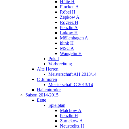
Hütte H
Fincken A
Röbel H
Zepkow A
Rogeez H
Penzlin A
Lukow H
Möllenhagen A
klink H
MSC A
Wangelin H
Pokal
Vorbereitung
Alte Herren
Meisterschaft AH 2013/14
C-Junioren
Meisterschaft C 2013/14
Hallenturnier
Saison 2014-2015
Erste
Spielplan
Malchow A
Penzlin H
Zarnekow A
Neustrelitz H