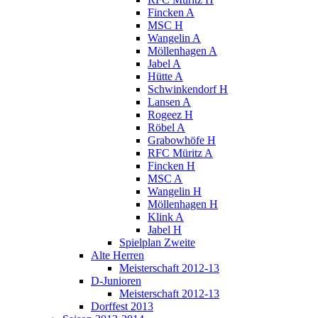
Fincken A
MSC H
Wangelin A
Möllenhagen A
Jabel A
Hütte A
Schwinkendorf H
Lansen A
Rogeez H
Röbel A
Grabowhöfe H
RFC Müritz A
Fincken H
MSC A
Wangelin H
Möllenhagen H
Klink A
Jabel H
Spielplan Zweite
Alte Herren
Meisterschaft 2012-13
D-Junioren
Meisterschaft 2012-13
Dorffest 2013