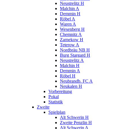
Neustrelitz H
Malchin A
Demmin H
Röbel A
Waren A
Wesenberg H
Chemnitz A
Zarnekow H
Teterow A
Nordbräu NB H
Burg Stargard H
Neustrelitz A
Malchin H
Demmin A
Röbel H
Neubrandb. FC A
Neukalen H
Vorbereitung
Pokal
Statistik
Zweite
Spielplan
Alt Schwerin H
Zweite Penzlin H
Alt Schwerin A