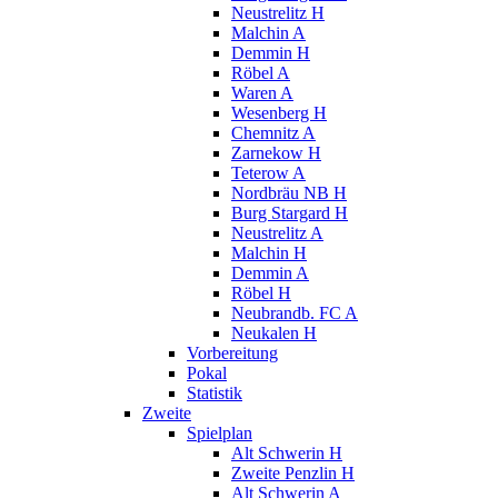
Neustrelitz H
Malchin A
Demmin H
Röbel A
Waren A
Wesenberg H
Chemnitz A
Zarnekow H
Teterow A
Nordbräu NB H
Burg Stargard H
Neustrelitz A
Malchin H
Demmin A
Röbel H
Neubrandb. FC A
Neukalen H
Vorbereitung
Pokal
Statistik
Zweite
Spielplan
Alt Schwerin H
Zweite Penzlin H
Alt Schwerin A