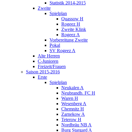
Statistik 2014-2015
Zweite
Spielplan
Quassow H
Rogeez H
Zweite Klink
Rogeez A
Vorbereitung Zweite
Pokal
SV Rogeez A
Alte Herren
C-Junioren
Freizeit/Frauen
Saison 2015-2016
Erste
Spielplan
Neukalen A
Neubrandb. FC H
Waren H
Wesenberg A
Chemnitz H
Zarnekow A
Teterow H
Nordbräu NB A
Burg Stargard A