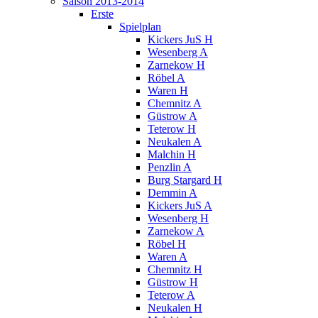
Saison 2013-2014
Erste
Spielplan
Kickers JuS H
Wesenberg A
Zarnekow H
Röbel A
Waren H
Chemnitz A
Güstrow A
Teterow H
Neukalen A
Malchin H
Penzlin A
Burg Stargard H
Demmin A
Kickers JuS A
Wesenberg H
Zarnekow A
Röbel H
Waren A
Chemnitz H
Güstrow H
Teterow A
Neukalen H