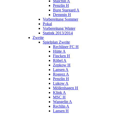
Malchin A
Penzlin H
Burg Stargard A
Demmin H
Vorbereitung Sommer
Pokal
Vorbereitung Winter
Statistk 2013/2014
Zweite
Spielplan Zweite
Rechliner FC H
Hütte A
Fincken H
Röbel A
Zepkow H
Lansen A
Rogeez A
Penzlin H
Lukow A
Möllenhagen H
Klink A
MSC H
Wangelin A
Rechlin A
Lansen H