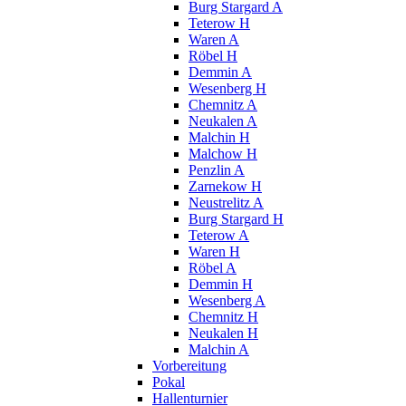
Burg Stargard A
Teterow H
Waren A
Röbel H
Demmin A
Wesenberg H
Chemnitz A
Neukalen A
Malchin H
Malchow H
Penzlin A
Zarnekow H
Neustrelitz A
Burg Stargard H
Teterow A
Waren H
Röbel A
Demmin H
Wesenberg A
Chemnitz H
Neukalen H
Malchin A
Vorbereitung
Pokal
Hallenturnier