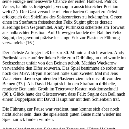
seine einzige nennenswerte Chance der ersten Halbzeit. Patrick
Weber, halblinks freigespielt, verzog in aussichtsreicher Position
weit (7.). Der Gast versuchte mit einer harten Gangart zunächst
erfolgreich den Spielfluss des Spitzenreiters zu bekämpfen. Gegen
einen im Strafraum freistehenden Felix Sugint gibt es derzeit
allerdings kein Gegenmittel. Andy Purlinkski scheiterte am Torwart
aus halbrechter Position. Auf Umwegen landete der Ball bei Felix
Sugint, der gewohnt präzise ins lange Eck zur Plastener Führung
verwandelte (16.).
Der nächste Aufreger ließ bis zur 30. Minute auf sich warten. Andy
Purlinski setzte auf der linken Seite zum Dribbling an und wurde im
Sechszehner unfair von den Beinen geholt. Mathias Wackerow
verwandelte den Elfer souverän. Das Spiel bestimmte ab sofort nur
noch der MSV. Bryan Borchert holte zum zweiten Mal mit Jens
Wala einen davon sprintenden Plastener ziemlich unsanft von den
Beinen (33.). Als David Haupt sich in den Strafraum dribbelte,
reagierte Benjamin Groth im Teterower Kasten reaktionsschnell
(38.). Glück hatte der Gästetorwart, dass Felix Sugint den Ball nach
einem Doppelpass mit David Haupt nur mit dem Schienbein traf.
Die Führung zur Pause war verdient, man konnte sich aber noch
nicht sicher sein, dass die spielerisch guten Gäste nicht wieder ins
Spiel zurück finden würden.