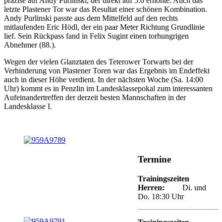
präzise auf Andy Purlinski, der direkt auf 5:0 erhöhte. Auch das
letzte Plastener Tor war das Resultat einer schönen Kombination.
Andy Purlinski passte aus dem Mittelfeld auf den rechts
mitlaufenden Eric Hödl, der ein paar Meter Richtung Grundlinie
lief. Sein Rückpass fand in Felix Sugint einen torhungrigen
Abnehmer (88.).
Wegen der vielen Glanztaten des Teterower Torwarts bei der
Verhinderung von Plastener Toren war das Ergebnis im Endeffekt
auch in dieser Höhe verdient. In der nächsten Woche (Sa. 14:00
Uhr) kommt es in Penzlin im Landesklassepokal zum interessanten
Aufeinandertreffen der derzeit besten Mannschaften in der
Landesklasse I.
Termine
Trainingszeiten
Herren:
Di. und
Do. 18:30 Uhr