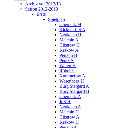
Archiv vor 2012/13
Saison 2012-2013
Erste
Spielplan
Chemnitz H
Kickers JuS A
Neukalen H
Malchin A
Güstrow H
Krakow A
Penzlin H
Pentz A
Waren H
Röbel H
Kummerow A
Wesenberg H
Burg Stargard A
Burg Stargard H
Chemnitz A
JuS H
Neukalen A
Malchin H
Güstrow A
Krakow H
Penzlin A