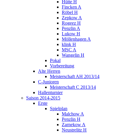
Hütte H
Fincken A
Röbel H
Zepkow A
Rogeez H
Penzlin A
Lukow H
Möllenhagen A
klink H
MSC A
Wangelin H
Pokal
Vorbereitung
Alte Herren
Meisterschaft AH 2013/14
C-Junioren
Meisterschaft C 2013/14
Hallenturnier
Saison 2014-2015
Erste
Spielplan
Malchow A
Penzlin H
Zarnekow A
Neustrelitz H