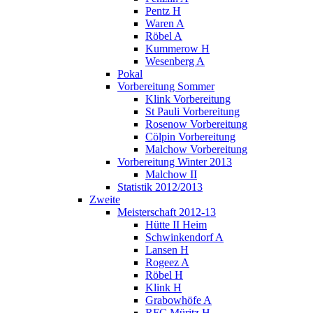
Pentz H
Waren A
Röbel A
Kummerow H
Wesenberg A
Pokal
Vorbereitung Sommer
Klink Vorbereitung
St Pauli Vorbereitung
Rosenow Vorbereitung
Cölpin Vorbereitung
Malchow Vorbereitung
Vorbereitung Winter 2013
Malchow II
Statistik 2012/2013
Zweite
Meisterschaft 2012-13
Hütte II Heim
Schwinkendorf A
Lansen H
Rogeez A
Röbel H
Klink H
Grabowhöfe A
RFC Müritz H