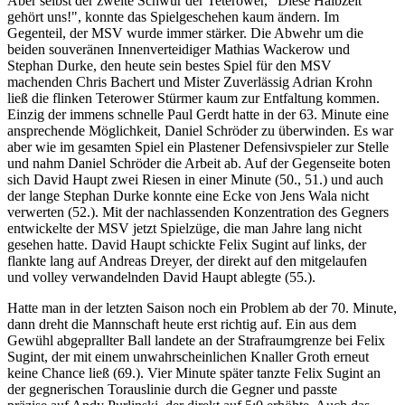
Aber selbst der zweite Schwur der Teterower, "Diese Halbzeit
gehört uns!", konnte das Spielgeschehen kaum ändern. Im
Gegenteil, der MSV wurde immer stärker. Die Abwehr um die
beiden souveränen Innenverteidiger Mathias Wackerow und
Stephan Durke, den heute sein bestes Spiel für den MSV
machenden Chris Bachert und Mister Zuverlässig Adrian Krohn
ließ die flinken Teterower Stürmer kaum zur Entfaltung kommen.
Einzig der immens schnelle Paul Gerdt hatte in der 63. Minute eine
ansprechende Möglichkeit, Daniel Schröder zu überwinden. Es war
aber wie im gesamten Spiel ein Plastener Defensivspieler zur Stelle
und nahm Daniel Schröder die Arbeit ab. Auf der Gegenseite boten
sich David Haupt zwei Riesen in einer Minute (50., 51.) und auch
der lange Stephan Durke konnte eine Ecke von Jens Wala nicht
verwerten (52.). Mit der nachlassenden Konzentration des Gegners
entwickelte der MSV jetzt Spielzüge, die man Jahre lang nicht
gesehen hatte. David Haupt schickte Felix Sugint auf links, der
flankte lang auf Andreas Dreyer, der direkt auf den mitgelaufen
und volley verwandelnden David Haupt ablegte (55.).
Hatte man in der letzten Saison noch ein Problem ab der 70. Minute,
dann dreht die Mannschaft heute erst richtig auf. Ein aus dem
Gewühl abgeprallter Ball landete an der Strafraumgrenze bei Felix
Sugint, der mit einem unwahrscheinlichen Knaller Groth erneut
keine Chance ließ (69.). Vier Minute später tanzte Felix Sugint an
der gegnerischen Torauslinie durch die Gegner und passte