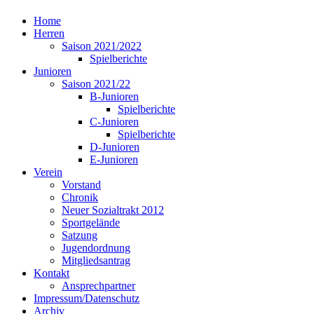
Home
Herren
Saison 2021/2022
Spielberichte
Junioren
Saison 2021/22
B-Junioren
Spielberichte
C-Junioren
Spielberichte
D-Junioren
E-Junioren
Verein
Vorstand
Chronik
Neuer Sozialtrakt 2012
Sportgelände
Satzung
Jugendordnung
Mitgliedsantrag
Kontakt
Ansprechpartner
Impressum/Datenschutz
Archiv