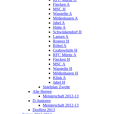
Fincken A
MSC H
Wangelin A
Möllenhagen A
Jabel A
Hütte A
Schwinkendorf H
Lansen A
Rogeez H
Röbel A
Grabowhöfe H
RFC Müritz A
Fincken H
MSC A
Wangelin H
Möllenhagen H
Klink A
Jabel H
Spielplan Zweite
Alte Herren
Meisterschaft 2012-13
D-Junioren
Meisterschaft 2012-13
Dorffest 2013