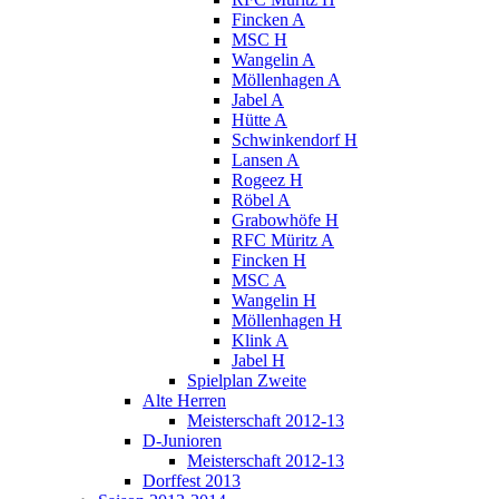
Fincken A
MSC H
Wangelin A
Möllenhagen A
Jabel A
Hütte A
Schwinkendorf H
Lansen A
Rogeez H
Röbel A
Grabowhöfe H
RFC Müritz A
Fincken H
MSC A
Wangelin H
Möllenhagen H
Klink A
Jabel H
Spielplan Zweite
Alte Herren
Meisterschaft 2012-13
D-Junioren
Meisterschaft 2012-13
Dorffest 2013