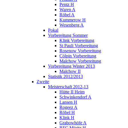
Pentz H
Waren A
Röbel A
Kummerow H
Wesenberg A
Pokal
Vorbereitung Sommer
Klink Vorbereitung
St Pauli Vorbereitung
Rosenow Vorbereitung
Cölpin Vorbereitung
Malchow Vorbereitung
Vorbereitung Winter 2013
Malchow II
Statistik 2012/2013
Zweite
Meisterschaft 2012-13
Hütte II Heim
Schwinkendorf A
Lansen H
Rogeez A
Röbel H
Klink H
Grabowhöfe A
RFC Müritz H