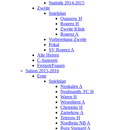
Statistik 2014-2015
Zweite
Spielplan
Quassow H
Rogeez H
Zweite Klink
Rogeez A
Vorbereitung Zweite
Pokal
SV Rogeez A
Alte Herren
C-Junioren
Freizeit/Frauen
Saison 2015-2016
Erste
Spielplan
Neukalen A
Neubrandb. FC H
Waren H
Wesenberg A
Chemnitz H
Zarnekow A
Teterow H
Nordbräu NB A
Burg Stargard A