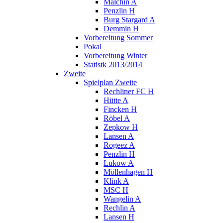
Malchin A
Penzlin H
Burg Stargard A
Demmin H
Vorbereitung Sommer
Pokal
Vorbereitung Winter
Statistk 2013/2014
Zweite
Spielplan Zweite
Rechliner FC H
Hütte A
Fincken H
Röbel A
Zepkow H
Lansen A
Rogeez A
Penzlin H
Lukow A
Möllenhagen H
Klink A
MSC H
Wangelin A
Rechlin A
Lansen H