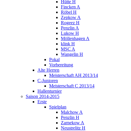
Hütte H
Fincken A
Röbel H
Zepkow A
Rogeez H
Penzlin A
Lukow H
Möllenhagen A
klink H
MSC A
Wangelin H
Pokal
Vorbereitung
Alte Herren
Meisterschaft AH 2013/14
C-Junioren
Meisterschaft C 2013/14
Hallenturnier
Saison 2014-2015
Erste
Spielplan
Malchow A
Penzlin H
Zarnekow A
Neustrelitz H