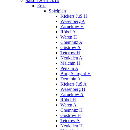
Saison 2013-2014
Erste
Spielplan
Kickers JuS H
Wesenberg A
Zarnekow H
Röbel A
Waren H
Chemnitz A
Güstrow A
Teterow H
Neukalen A
Malchin H
Penzlin A
Burg Stargard H
Demmin A
Kickers JuS A
Wesenberg H
Zarnekow A
Röbel H
Waren A
Chemnitz H
Güstrow H
Teterow A
Neukalen H