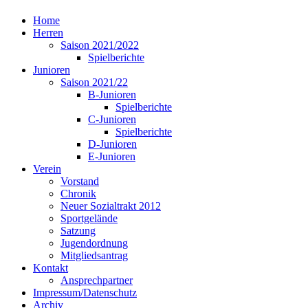
Home
Herren
Saison 2021/2022
Spielberichte
Junioren
Saison 2021/22
B-Junioren
Spielberichte
C-Junioren
Spielberichte
D-Junioren
E-Junioren
Verein
Vorstand
Chronik
Neuer Sozialtrakt 2012
Sportgelände
Satzung
Jugendordnung
Mitgliedsantrag
Kontakt
Ansprechpartner
Impressum/Datenschutz
Archiv