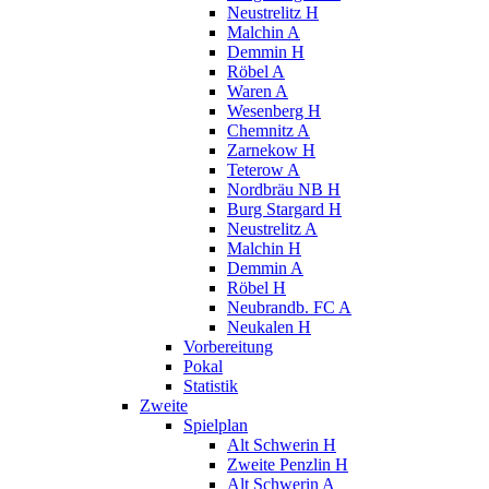
Neustrelitz H
Malchin A
Demmin H
Röbel A
Waren A
Wesenberg H
Chemnitz A
Zarnekow H
Teterow A
Nordbräu NB H
Burg Stargard H
Neustrelitz A
Malchin H
Demmin A
Röbel H
Neubrandb. FC A
Neukalen H
Vorbereitung
Pokal
Statistik
Zweite
Spielplan
Alt Schwerin H
Zweite Penzlin H
Alt Schwerin A