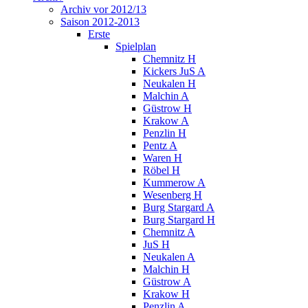
Archiv vor 2012/13
Saison 2012-2013
Erste
Spielplan
Chemnitz H
Kickers JuS A
Neukalen H
Malchin A
Güstrow H
Krakow A
Penzlin H
Pentz A
Waren H
Röbel H
Kummerow A
Wesenberg H
Burg Stargard A
Burg Stargard H
Chemnitz A
JuS H
Neukalen A
Malchin H
Güstrow A
Krakow H
Penzlin A