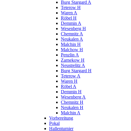
Burg Stargard A
Teterow H
Waren A
Röbel H
Demmin A
Wesenberg H
Chemnitz A
Neukalen A
Malchin H
Malchow H
Penzlin A
Zarnekow H
Neustrelitz A
Burg Stargard H
Teterow A
Waren H
Röbel A
Demmin H
Wesenberg A
Chemnitz H
Neukalen H
Malchin A
Vorbereitung
Pokal
Hallenturnier