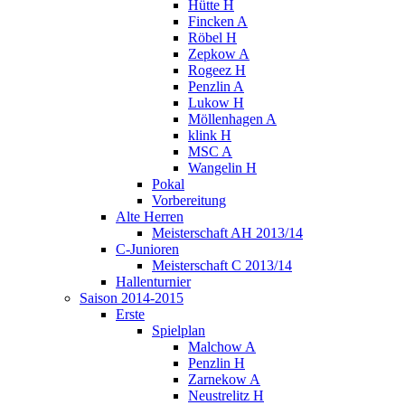
Hütte H
Fincken A
Röbel H
Zepkow A
Rogeez H
Penzlin A
Lukow H
Möllenhagen A
klink H
MSC A
Wangelin H
Pokal
Vorbereitung
Alte Herren
Meisterschaft AH 2013/14
C-Junioren
Meisterschaft C 2013/14
Hallenturnier
Saison 2014-2015
Erste
Spielplan
Malchow A
Penzlin H
Zarnekow A
Neustrelitz H