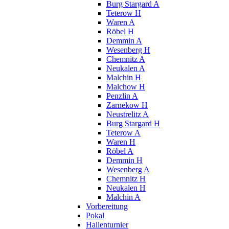
Burg Stargard A
Teterow H
Waren A
Röbel H
Demmin A
Wesenberg H
Chemnitz A
Neukalen A
Malchin H
Malchow H
Penzlin A
Zarnekow H
Neustrelitz A
Burg Stargard H
Teterow A
Waren H
Röbel A
Demmin H
Wesenberg A
Chemnitz H
Neukalen H
Malchin A
Vorbereitung
Pokal
Hallenturnier