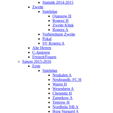
Statistik 2014-2015
Zweite
Spielplan
Quassow H
Rogeez H
Zweite Klink
Rogeez A
Vorbereitung Zweite
Pokal
SV Rogeez A
Alte Herren
C-Junioren
Freizeit/Frauen
Saison 2015-2016
Erste
Spielplan
Neukalen A
Neubrandb. FC H
Waren H
Wesenberg A
Chemnitz H
Zarnekow A
Teterow H
Nordbräu NB A
Burg Stargard A