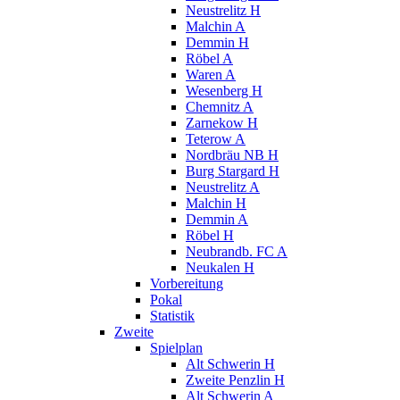
Neustrelitz H
Malchin A
Demmin H
Röbel A
Waren A
Wesenberg H
Chemnitz A
Zarnekow H
Teterow A
Nordbräu NB H
Burg Stargard H
Neustrelitz A
Malchin H
Demmin A
Röbel H
Neubrandb. FC A
Neukalen H
Vorbereitung
Pokal
Statistik
Zweite
Spielplan
Alt Schwerin H
Zweite Penzlin H
Alt Schwerin A