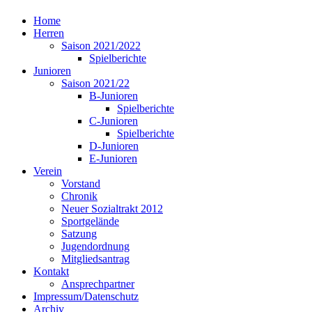
Home
Herren
Saison 2021/2022
Spielberichte
Junioren
Saison 2021/22
B-Junioren
Spielberichte
C-Junioren
Spielberichte
D-Junioren
E-Junioren
Verein
Vorstand
Chronik
Neuer Sozialtrakt 2012
Sportgelände
Satzung
Jugendordnung
Mitgliedsantrag
Kontakt
Ansprechpartner
Impressum/Datenschutz
Archiv