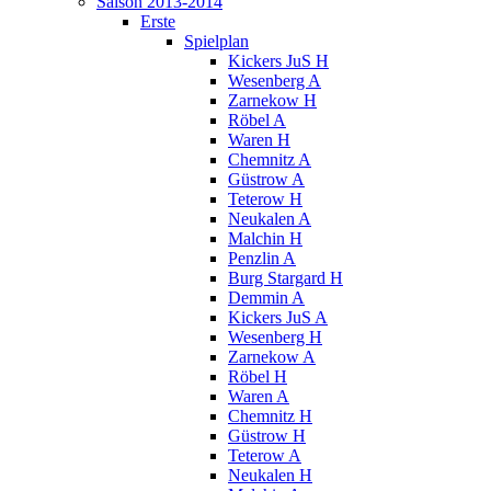
Saison 2013-2014
Erste
Spielplan
Kickers JuS H
Wesenberg A
Zarnekow H
Röbel A
Waren H
Chemnitz A
Güstrow A
Teterow H
Neukalen A
Malchin H
Penzlin A
Burg Stargard H
Demmin A
Kickers JuS A
Wesenberg H
Zarnekow A
Röbel H
Waren A
Chemnitz H
Güstrow H
Teterow A
Neukalen H