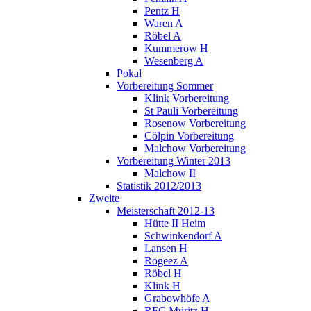
Pentz H
Waren A
Röbel A
Kummerow H
Wesenberg A
Pokal
Vorbereitung Sommer
Klink Vorbereitung
St Pauli Vorbereitung
Rosenow Vorbereitung
Cölpin Vorbereitung
Malchow Vorbereitung
Vorbereitung Winter 2013
Malchow II
Statistik 2012/2013
Zweite
Meisterschaft 2012-13
Hütte II Heim
Schwinkendorf A
Lansen H
Rogeez A
Röbel H
Klink H
Grabowhöfe A
RFC Müritz H