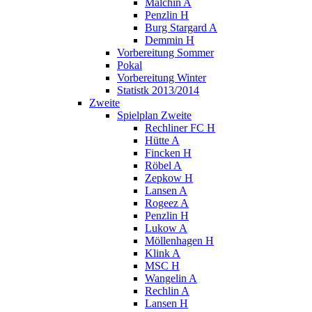
Malchin A
Penzlin H
Burg Stargard A
Demmin H
Vorbereitung Sommer
Pokal
Vorbereitung Winter
Statistk 2013/2014
Zweite
Spielplan Zweite
Rechliner FC H
Hütte A
Fincken H
Röbel A
Zepkow H
Lansen A
Rogeez A
Penzlin H
Lukow A
Möllenhagen H
Klink A
MSC H
Wangelin A
Rechlin A
Lansen H