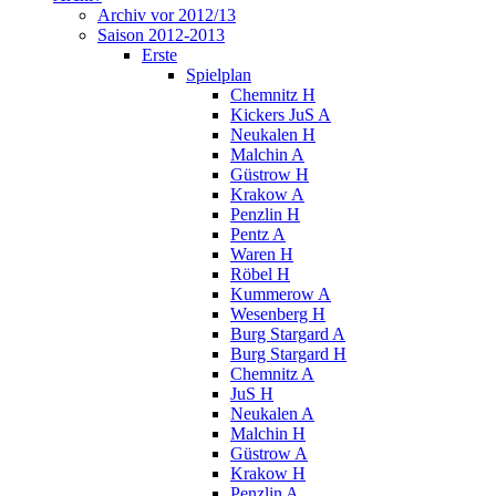
Archiv vor 2012/13
Saison 2012-2013
Erste
Spielplan
Chemnitz H
Kickers JuS A
Neukalen H
Malchin A
Güstrow H
Krakow A
Penzlin H
Pentz A
Waren H
Röbel H
Kummerow A
Wesenberg H
Burg Stargard A
Burg Stargard H
Chemnitz A
JuS H
Neukalen A
Malchin H
Güstrow A
Krakow H
Penzlin A