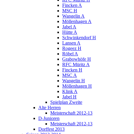
Fincken A
MSC H
Wangelin A
Möllenhagen A
Jabel A
Hütte A
Schwinkendorf H
Lansen A
Rogeez H
Röbel A
Grabowhöfe H
RFC Müritz A
Fincken H
MSC A
Wangelin H
Möllenhagen H
Klink A
Jabel H
Spielplan Zweite
Alte Herren
Meisterschaft 2012-13
D-Junioren
Meisterschaft 2012-13
Dorffest 2013