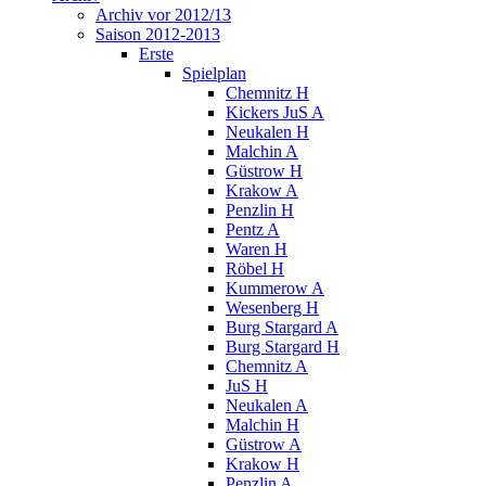
Archiv vor 2012/13
Saison 2012-2013
Erste
Spielplan
Chemnitz H
Kickers JuS A
Neukalen H
Malchin A
Güstrow H
Krakow A
Penzlin H
Pentz A
Waren H
Röbel H
Kummerow A
Wesenberg H
Burg Stargard A
Burg Stargard H
Chemnitz A
JuS H
Neukalen A
Malchin H
Güstrow A
Krakow H
Penzlin A