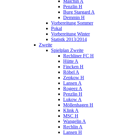
Malchin A
Penzlin H
Burg Stargard A
Demmin H
Vorbereitung Sommer
Pokal
Vorbereitung Winter
Statistk 2013/2014
Zweite
Spielplan Zweite
Rechliner FC H
Hütte A
Fincken H
Röbel A
Zepkow H
Lansen A
Rogeez A
Penzlin H
Lukow A
Möllenhagen H
Klink A
MSC H
Wangelin A
Rechlin A
Lansen H