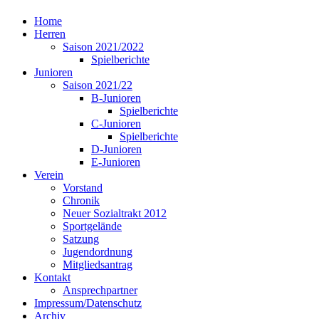
Home
Herren
Saison 2021/2022
Spielberichte
Junioren
Saison 2021/22
B-Junioren
Spielberichte
C-Junioren
Spielberichte
D-Junioren
E-Junioren
Verein
Vorstand
Chronik
Neuer Sozialtrakt 2012
Sportgelände
Satzung
Jugendordnung
Mitgliedsantrag
Kontakt
Ansprechpartner
Impressum/Datenschutz
Archiv