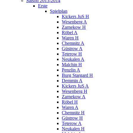
Saison 2013-2014
Erste
Spielplan
Kickers JuS H
Wesenberg A
Zarnekow H
Röbel A
Waren H
Chemnitz A
Güstrow A
Teterow H
Neukalen A
Malchin H
Penzlin A
Burg Stargard H
Demmin A
Kickers JuS A
Wesenberg H
Zarnekow A
Röbel H
Waren A
Chemnitz H
Güstrow H
Teterow A
Neukalen H