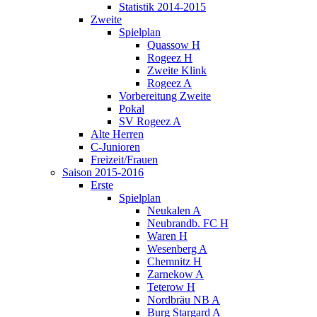
Statistik 2014-2015
Zweite
Spielplan
Quassow H
Rogeez H
Zweite Klink
Rogeez A
Vorbereitung Zweite
Pokal
SV Rogeez A
Alte Herren
C-Junioren
Freizeit/Frauen
Saison 2015-2016
Erste
Spielplan
Neukalen A
Neubrandb. FC H
Waren H
Wesenberg A
Chemnitz H
Zarnekow A
Teterow H
Nordbräu NB A
Burg Stargard A