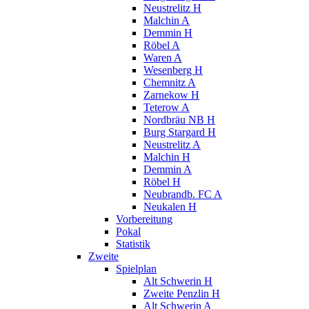
Neustrelitz H
Malchin A
Demmin H
Röbel A
Waren A
Wesenberg H
Chemnitz A
Zarnekow H
Teterow A
Nordbräu NB H
Burg Stargard H
Neustrelitz A
Malchin H
Demmin A
Röbel H
Neubrandb. FC A
Neukalen H
Vorbereitung
Pokal
Statistik
Zweite
Spielplan
Alt Schwerin H
Zweite Penzlin H
Alt Schwerin A