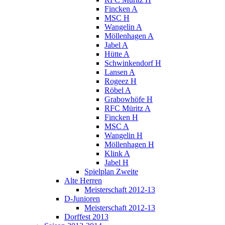
Fincken A
MSC H
Wangelin A
Möllenhagen A
Jabel A
Hütte A
Schwinkendorf H
Lansen A
Rogeez H
Röbel A
Grabowhöfe H
RFC Müritz A
Fincken H
MSC A
Wangelin H
Möllenhagen H
Klink A
Jabel H
Spielplan Zweite
Alte Herren
Meisterschaft 2012-13
D-Junioren
Meisterschaft 2012-13
Dorffest 2013