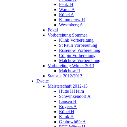
Pentz H
Waren A
Röbel A
Kummerow H
Wesenberg A
Pokal
Vorbereitung Sommer
Klink Vorbereitung
St Pauli Vorbereitung
Rosenow Vorbereitung
Cölpin Vorbereitung
Malchow Vorbereitung
Vorbereitung Winter 2013
Malchow II
Statistik 2012/2013
Zweite
Meisterschaft 2012-13
Hütte II Heim
Schwinkendorf A
Lansen H
Rogeez A
Röbel H
Klink H
Grabowhöfe A
RFC Müritz H