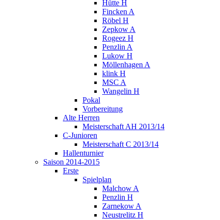
Hütte H
Fincken A
Röbel H
Zepkow A
Rogeez H
Penzlin A
Lukow H
Möllenhagen A
klink H
MSC A
Wangelin H
Pokal
Vorbereitung
Alte Herren
Meisterschaft AH 2013/14
C-Junioren
Meisterschaft C 2013/14
Hallenturnier
Saison 2014-2015
Erste
Spielplan
Malchow A
Penzlin H
Zarnekow A
Neustrelitz H