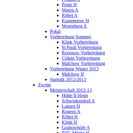
Pentz H
Waren A
Röbel A
Kummerow H
Wesenberg A
Pokal
Vorbereitung Sommer
Klink Vorbereitung
St Pauli Vorbereitung
Rosenow Vorbereitung
Cölpin Vorbereitung
Malchow Vorbereitung
Vorbereitung Winter 2013
Malchow II
Statistik 2012/2013
Zweite
Meisterschaft 2012-13
Hütte II Heim
Schwinkendorf A
Lansen H
Rogeez A
Röbel H
Klink H
Grabowhöfe A
RFC Müritz H