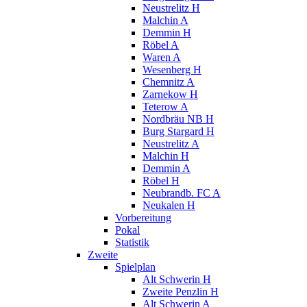
Neustrelitz H
Malchin A
Demmin H
Röbel A
Waren A
Wesenberg H
Chemnitz A
Zarnekow H
Teterow A
Nordbräu NB H
Burg Stargard H
Neustrelitz A
Malchin H
Demmin A
Röbel H
Neubrandb. FC A
Neukalen H
Vorbereitung
Pokal
Statistik
Zweite
Spielplan
Alt Schwerin H
Zweite Penzlin H
Alt Schwerin A