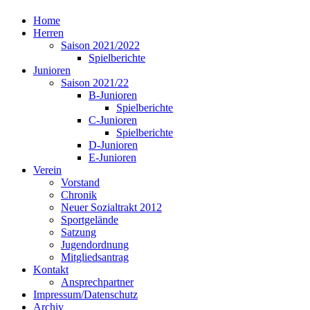
Home
Herren
Saison 2021/2022
Spielberichte
Junioren
Saison 2021/22
B-Junioren
Spielberichte
C-Junioren
Spielberichte
D-Junioren
E-Junioren
Verein
Vorstand
Chronik
Neuer Sozialtrakt 2012
Sportgelände
Satzung
Jugendordnung
Mitgliedsantrag
Kontakt
Ansprechpartner
Impressum/Datenschutz
Archiv