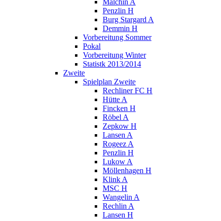
Malchin A
Penzlin H
Burg Stargard A
Demmin H
Vorbereitung Sommer
Pokal
Vorbereitung Winter
Statistk 2013/2014
Zweite
Spielplan Zweite
Rechliner FC H
Hütte A
Fincken H
Röbel A
Zepkow H
Lansen A
Rogeez A
Penzlin H
Lukow A
Möllenhagen H
Klink A
MSC H
Wangelin A
Rechlin A
Lansen H