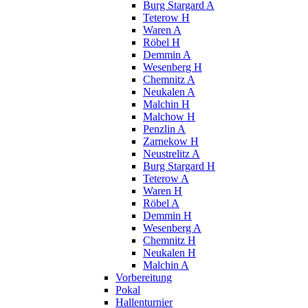
Burg Stargard A
Teterow H
Waren A
Röbel H
Demmin A
Wesenberg H
Chemnitz A
Neukalen A
Malchin H
Malchow H
Penzlin A
Zarnekow H
Neustrelitz A
Burg Stargard H
Teterow A
Waren H
Röbel A
Demmin H
Wesenberg A
Chemnitz H
Neukalen H
Malchin A
Vorbereitung
Pokal
Hallenturnier