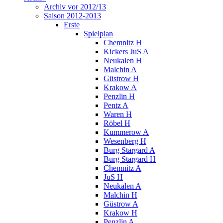
Archiv vor 2012/13
Saison 2012-2013
Erste
Spielplan
Chemnitz H
Kickers JuS A
Neukalen H
Malchin A
Güstrow H
Krakow A
Penzlin H
Pentz A
Waren H
Röbel H
Kummerow A
Wesenberg H
Burg Stargard A
Burg Stargard H
Chemnitz A
JuS H
Neukalen A
Malchin H
Güstrow A
Krakow H
Penzlin A