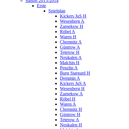
Saison 2013-2014
Erste
Spielplan
Kickers JuS H
Wesenberg A
Zarnekow H
Röbel A
Waren H
Chemnitz A
Güstrow A
Teterow H
Neukalen A
Malchin H
Penzlin A
Burg Stargard H
Demmin A
Kickers JuS A
Wesenberg H
Zarnekow A
Röbel H
Waren A
Chemnitz H
Güstrow H
Teterow A
Neukalen H