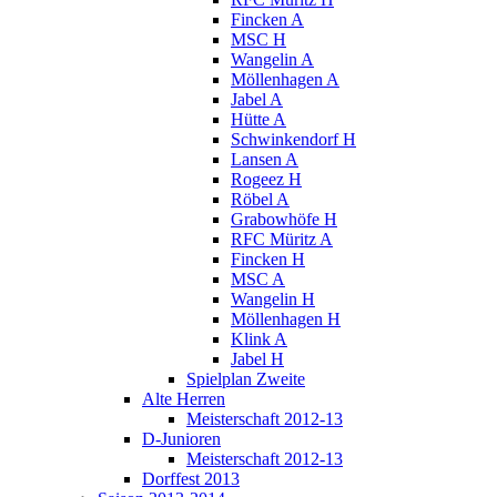
Fincken A
MSC H
Wangelin A
Möllenhagen A
Jabel A
Hütte A
Schwinkendorf H
Lansen A
Rogeez H
Röbel A
Grabowhöfe H
RFC Müritz A
Fincken H
MSC A
Wangelin H
Möllenhagen H
Klink A
Jabel H
Spielplan Zweite
Alte Herren
Meisterschaft 2012-13
D-Junioren
Meisterschaft 2012-13
Dorffest 2013