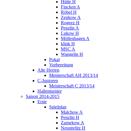
Hütte H
Fincken A
Röbel H
Zepkow A
Rogeez H
Penzlin A
Lukow H
Möllenhagen A
klink H
MSC A
Wangelin H
Pokal
Vorbereitung
Alte Herren
Meisterschaft AH 2013/14
C-Junioren
Meisterschaft C 2013/14
Hallenturnier
Saison 2014-2015
Erste
Spielplan
Malchow A
Penzlin H
Zarnekow A
Neustrelitz H