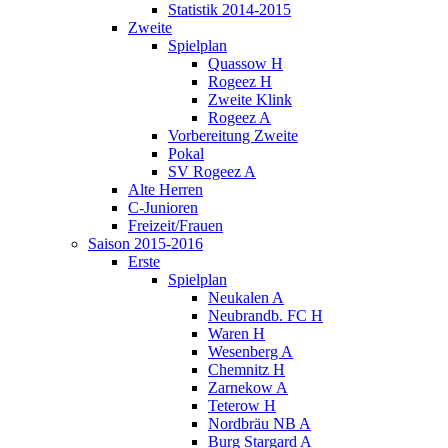
Statistik 2014-2015
Zweite
Spielplan
Quassow H
Rogeez H
Zweite Klink
Rogeez A
Vorbereitung Zweite
Pokal
SV Rogeez A
Alte Herren
C-Junioren
Freizeit/Frauen
Saison 2015-2016
Erste
Spielplan
Neukalen A
Neubrandb. FC H
Waren H
Wesenberg A
Chemnitz H
Zarnekow A
Teterow H
Nordbräu NB A
Burg Stargard A