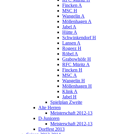
Fincken A
MSC H
Wangelin A
Möllenhagen A
Jabel A
Hütte A
Schwinkendorf H
Lansen A
Rogeez H
Röbel A
Grabowhöfe H
RFC Müritz A
Fincken H
MSC A
Wangelin H
Möllenhagen H
Klink A
Jabel H
Spielplan Zweite
Alte Herren
Meisterschaft 2012-13
D-Junioren
Meisterschaft 2012-13
Dorffest 2013