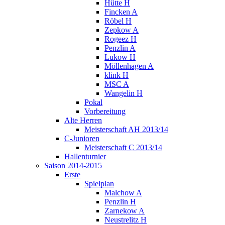
Hütte H
Fincken A
Röbel H
Zepkow A
Rogeez H
Penzlin A
Lukow H
Möllenhagen A
klink H
MSC A
Wangelin H
Pokal
Vorbereitung
Alte Herren
Meisterschaft AH 2013/14
C-Junioren
Meisterschaft C 2013/14
Hallenturnier
Saison 2014-2015
Erste
Spielplan
Malchow A
Penzlin H
Zarnekow A
Neustrelitz H