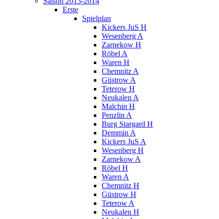
Saison 2013-2014
Erste
Spielplan
Kickers JuS H
Wesenberg A
Zarnekow H
Röbel A
Waren H
Chemnitz A
Güstrow A
Teterow H
Neukalen A
Malchin H
Penzlin A
Burg Stargard H
Demmin A
Kickers JuS A
Wesenberg H
Zarnekow A
Röbel H
Waren A
Chemnitz H
Güstrow H
Teterow A
Neukalen H