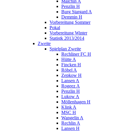
Malchin A
Penzlin H
Burg Stargard A
Demmin H
Vorbereitung Sommer
Pokal
Vorbereitung Winter
Statistk 2013/2014
Zweite
Spielplan Zweite
Rechliner FC H
Hütte A
Fincken H
Röbel A
Zepkow H
Lansen A
Rogeez A
Penzlin H
Lukow A
Möllenhagen H
Klink A
MSC H
Wangelin A
Rechlin A
Lansen H