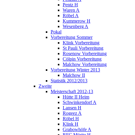
Pentz H
Waren A
Röbel A
Kummerow H
Wesenberg A
Pokal
Vorbereitung Sommer
Klink Vorbereitung
St Pauli Vorbereitung
Rosenow Vorbereitung
Cölpin Vorbereitung
Malchow Vorbereitung
Vorbereitung Winter 2013
Malchow II
Statistik 2012/2013
Zweite
Meisterschaft 2012-13
Hütte II Heim
Schwinkendorf A
Lansen H
Rogeez A
Röbel H
Klink H
Grabowhöfe A
RFC Müritz H