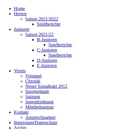
Home
Herren
Saison 2021/2022
Spielberichte
Junioren
Saison 2021/22
B-Junioren
Spielberichte
C-Junioren
Spielberichte
D-Junioren
E-Junioren
Verein
Vorstand
Chronik
Neuer Sozialtrakt 2012
Sportgelände
Satzung
Jugendordnung
Mitgliedsantrag
Kontakt
Ansprechpartner
Impressum/Datenschutz
Archiv