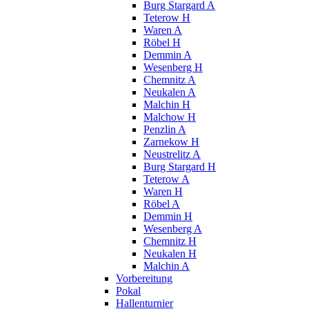
Burg Stargard A
Teterow H
Waren A
Röbel H
Demmin A
Wesenberg H
Chemnitz A
Neukalen A
Malchin H
Malchow H
Penzlin A
Zarnekow H
Neustrelitz A
Burg Stargard H
Teterow A
Waren H
Röbel A
Demmin H
Wesenberg A
Chemnitz H
Neukalen H
Malchin A
Vorbereitung
Pokal
Hallenturnier