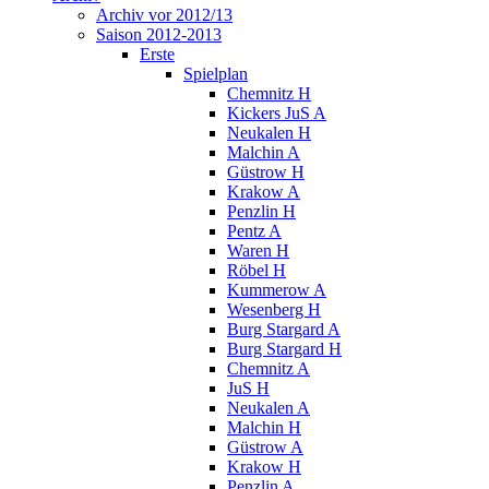
Archiv vor 2012/13
Saison 2012-2013
Erste
Spielplan
Chemnitz H
Kickers JuS A
Neukalen H
Malchin A
Güstrow H
Krakow A
Penzlin H
Pentz A
Waren H
Röbel H
Kummerow A
Wesenberg H
Burg Stargard A
Burg Stargard H
Chemnitz A
JuS H
Neukalen A
Malchin H
Güstrow A
Krakow H
Penzlin A